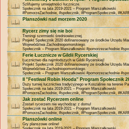
Szlifujemy umiejętności łucznicze.
Społecznik na lata 2019-2021 – Program Marszałkowski
#PomorzeZachodnie, #społecznik, #ProgramSpołecznik, #KAR
Planszówki nad morzem 2020
Rycerz zimy się nie boi
Treningi szermierki średniowiecznej.
Projekt Społecznik 2020 dofinansowany ze środków Urzędu Ma
Województwa Zachodniopomorskiego.
Społecznik – Program Marszałkowski #pomorzezachodnie #spo
Ferie Łucznicze w Gildii Rycerskiej
Łucznictwo dla najmłodszych w Gildii Rycerskiej!
Projekt Społecznik 2020 dofinansowany ze środków Urzędu Ma
Województwa Zachodniopomorskiego.
Społecznik – Program Marszałkowski #pomorzezachodnie #spo
II "Festiwal Robin Hooda" Program Społecznik 2
Duży turniej łucznictwa tradycyjnego w Koszalinie na terenie P
Społecznik na lata 2019-2021 – Program Marszałkowski
#PomorzeZachodnie, #społecznik, #ProgramSpołecznik, #KAR
Jak zostać Rycerzem online
Zostań rycerzem nie wychodząc z domu!
Społecznik na lata 2019-2021 – Program Marszałkowski
#PomorzeZachodnie, #społecznik, #ProgramSpołecznik, #KAR
Planszówki online
Gry planszowe online!
Społecznik na lata 2019-2021 – Program Marszałkowski