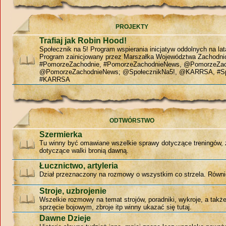
PROJEKTY
Trafiaj jak Robin Hood!
Społecznik na 5! Program wspierania inicjatyw oddolnych na la
Program zainicjowany przez Marszałka Województwa Zachodn
#PomorzeZachodnie, #PomorzeZachodnieNews, @PomorzeZac
@PomorzeZachodnieNews; @SpołecznikNa5!, @KARRSA, #Sp
#KARRSA
ODTWÓRSTWO
Szermierka
Tu winny być omawiane wszelkie sprawy dotyczące treningów, 
dotyczące walki bronią dawną.
Łucznictwo, artyleria
Dział przeznaczony na rozmowy o wszystkim co strzela. Równie
Stroje, uzbrojenie
Wszelkie rozmowy na temat strojów, poradniki, wykroje, a tak
sprzęcie bojowym, zbroje itp winny ukazać się tutaj.
Dawne Dzieje