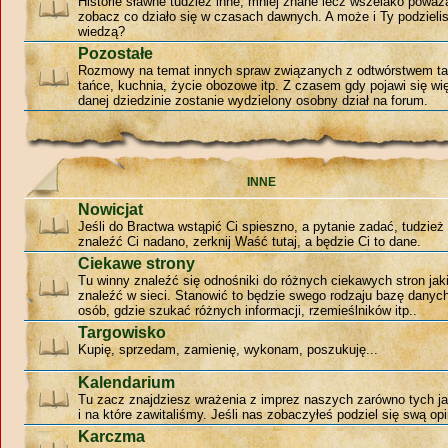
Historie sławne tudzież inne, mniej znane lecz wszelako poważ
zobacz co działo się w czasach dawnych. A może i Ty podzieli
wiedzą?
Pozostałe
Rozmowy na temat innych spraw związanych z odtwórstwem ta
tańce, kuchnia, życie obozowe itp. Z czasem gdy pojawi się w
danej dziedzinie zostanie wydzielony osobny dział na forum.
INNE
Nowicjat
Jeśli do Bractwa wstąpić Ci spieszno, a pytanie zadać, tudzie
znaleźć Ci nadano, zerknij Waść tutaj, a będzie Ci to dane.
Ciekawe strony
Tu winny znaleźć się odnośniki do różnych ciekawych stron jak
znaleźć w sieci. Stanowić to będzie swego rodzaju bazę danyc
osób, gdzie szukać różnych informacji, rzemieślników itp..
Targowisko
Kupię, sprzedam, zamienię, wykonam, poszukuję...
Kalendarium
Tu zacz znajdziesz wrażenia z imprez naszych zarówno tych jak
i na które zawitaliśmy. Jeśli nas zobaczyłeś podziel się swą opi
Karczma