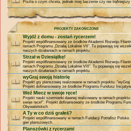
Piszta o czym chceta, jednak miej baczenie czy nie trafniejszy 
PROJEKTY ZAKOŃCZONE
Wyjdź z domu - zostań rycerzem!
Projekt współfinansowany ze środków Akademii Rozwoju Filantr
ramach Programu „Działaj Lokalnie VII”. Tu pojawiają się wszelk
naszych działaniach w ramach projektu.
Strzał w Dziesiątkę!
Projekt współfinansowany ze środków Akademii Rozwoju Filantr
ramach Programu „Działaj Lokalnie VIII”. Tu pojawiają się wszel
naszych działaniach w ramach projektu.
wyGraj swoją historię
Projekt gry planszowej realizowane w ramach projektu: "wyGraj 
Projekt dofinansowany ze środków Programu Fundusz Inicjatyw
Weź Miecz w swoje ręce!
Projekt nauki szermierki dawnej realizowany w ramach projekt
swoje ręce!". Projekt dofinansowany ze środków Programu Fund
Obywatelskich.
A Ty w co dziś grałeś?
Projekt współfinansowany w ramach Fundacji Potrafisz Polsko
gier planszowych.
Planszówki z rycerzami