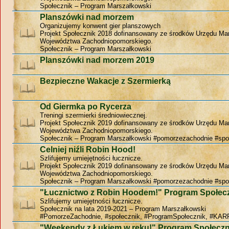
Społecznik – Program Marszałkowski
Planszówki nad morzem
Organizujemy konwent gier planszowych
Projekt Społecznik 2018 dofinansowany ze środków Urzędu Ma
Województwa Zachodniopomorskiego.
Społecznik – Program Marszałkowski
Planszówki nad morzem 2019
Bezpieczne Wakacje z Szermierką
Od Giermka po Rycerza
Treningi szermierki średniowiecznej.
Projekt Społecznik 2019 dofinansowany ze środków Urzędu Ma
Województwa Zachodniopomorskiego.
Społecznik – Program Marszałkowski #pomorzezachodnie #spo
Celniej niźli Robin Hood!
Szlifujemy umiejętności łucznicze.
Projekt Społecznik 2019 dofinansowany ze środków Urzędu Ma
Województwa Zachodniopomorskiego.
Społecznik – Program Marszałkowski #pomorzezachodnie #spo
"Łucznictwo z Robin Hoodem!" Program Społec
Szlifujemy umiejętności łucznicze.
Społecznik na lata 2019-2021 – Program Marszałkowski
#PomorzeZachodnie, #społecznik, #ProgramSpołecznik, #KAR
"Weekendy z Łukiem w ręku!" Program Społeczn