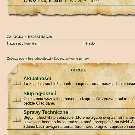
12 Wrz 2026, 10:00
do 12 Wrz 2026, 14:00
ZALOGUJ
•
REJESTRACJA
Nazwa użytkownika:
Hasło:
Zobacz posty bez odpowiedzi
•
Zobacz aktywne tematy
HEROLD
Aktualności
Tu znajdują się bieżące informacje na temat naszej działalności
Słup ogłoszeń
Ogłoszenia wszelakiej maści i rodzaju. Jeśli życzysz sobie coś
będzie Ci to dane.
Sprawy Techniczne
Błędy i chochliki przebrzydłe, które na zgubę swą zamęt na for
ujawnione będą co by je srodze ukarać i przepędzić na wieki. A 
zdanie bądź uwagę na temat forum rzec pragnie, zaproszon niec