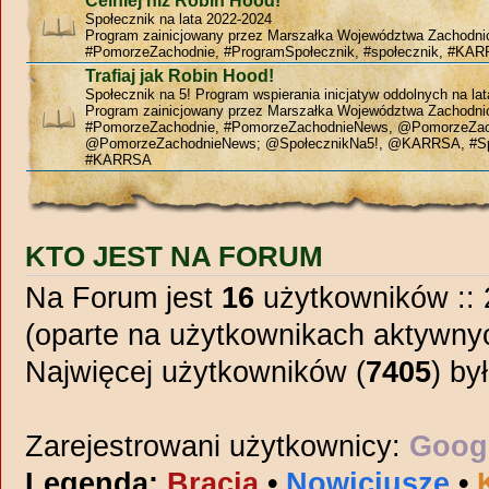
Celniej niż Robin Hood!
Społecznik na lata 2022-2024
Program zainicjowany przez Marszałka Województwa Zachodn
#PomorzeZachodnie, #ProgramSpołecznik, #społecznik, #KAR
Trafiaj jak Robin Hood!
Społecznik na 5! Program wspierania inicjatyw oddolnych na la
Program zainicjowany przez Marszałka Województwa Zachodn
#PomorzeZachodnie, #PomorzeZachodnieNews, @PomorzeZac
@PomorzeZachodnieNews; @SpołecznikNa5!, @KARRSA, #Sp
#KARRSA
KTO JEST NA FORUM
Na Forum jest
16
użytkowników :: 2
(oparte na użytkownikach aktywnyc
Najwięcej użytkowników (
7405
) by
Zarejestrowani użytkownicy:
Googl
Legenda:
Bracia
•
Nowicjusze
•