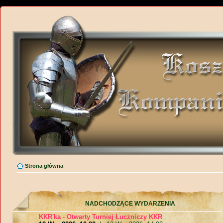
Strona główna
NADCHODZĄCE WYDARZENIA
KKR'ka - Otwarty Turniej Łuczniczy KKR