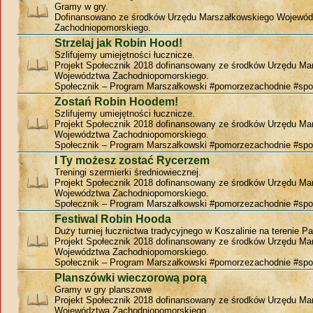
Gramy w gry.
Dofinansowano ze środków Urzędu Marszałkowskiego Wojewó
Zachodniopomorskiego.
Strzelaj jak Robin Hood!
Szlifujemy umiejętności łucznicze.
Projekt Społecznik 2018 dofinansowany ze środków Urzędu Ma
Województwa Zachodniopomorskiego.
Społecznik – Program Marszałkowski #pomorzezachodnie #spo
Zostań Robin Hoodem!
Szlifujemy umiejętności łucznicze.
Projekt Społecznik 2018 dofinansowany ze środków Urzędu Ma
Województwa Zachodniopomorskiego.
Społecznik – Program Marszałkowski #pomorzezachodnie #spo
I Ty możesz zostać Rycerzem
Treningi szermierki średniowiecznej.
Projekt Społecznik 2018 dofinansowany ze środków Urzędu Ma
Województwa Zachodniopomorskiego.
Społecznik – Program Marszałkowski #pomorzezachodnie #spo
Festiwal Robin Hooda
Duży turniej łucznictwa tradycyjnego w Koszalinie na terenie P
Projekt Społecznik 2018 dofinansowany ze środków Urzędu Ma
Województwa Zachodniopomorskiego.
Społecznik – Program Marszałkowski #pomorzezachodnie #spo
Planszówki wieczorową porą
Gramy w gry planszowe
Projekt Społecznik 2018 dofinansowany ze środków Urzędu Ma
Województwa Zachodniopomorskiego.