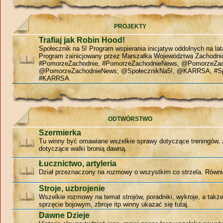
PROJEKTY
Trafiaj jak Robin Hood!
Społecznik na 5! Program wspierania inicjatyw oddolnych na la
Program zainicjowany przez Marszałka Województwa Zachodn
#PomorzeZachodnie, #PomorzeZachodnieNews, @PomorzeZac
@PomorzeZachodnieNews; @SpołecznikNa5!, @KARRSA, #Sp
#KARRSA
ODTWÓRSTWO
Szermierka
Tu winny być omawiane wszelkie sprawy dotyczące treningów, 
dotyczące walki bronią dawną.
Łucznictwo, artyleria
Dział przeznaczony na rozmowy o wszystkim co strzela. Równie
Stroje, uzbrojenie
Wszelkie rozmowy na temat strojów, poradniki, wykroje, a tak
sprzęcie bojowym, zbroje itp winny ukazać się tutaj.
Dawne Dzieje