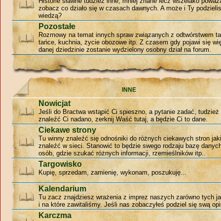
Historie sławne tudzież inne, mniej znane lecz wszelako poważ
zobacz co działo się w czasach dawnych. A może i Ty podzieli
wiedzą?
Pozostałe
Rozmowy na temat innych spraw związanych z odtwórstwem ta
tańce, kuchnia, życie obozowe itp. Z czasem gdy pojawi się w
danej dziedzinie zostanie wydzielony osobny dział na forum.
INNE
Nowicjat
Jeśli do Bractwa wstąpić Ci spieszno, a pytanie zadać, tudzie
znaleźć Ci nadano, zerknij Waść tutaj, a będzie Ci to dane.
Ciekawe strony
Tu winny znaleźć się odnośniki do różnych ciekawych stron jak
znaleźć w sieci. Stanowić to będzie swego rodzaju bazę danyc
osób, gdzie szukać różnych informacji, rzemieślników itp..
Targowisko
Kupię, sprzedam, zamienię, wykonam, poszukuję...
Kalendarium
Tu zacz znajdziesz wrażenia z imprez naszych zarówno tych jak
i na które zawitaliśmy. Jeśli nas zobaczyłeś podziel się swą opi
Karczma