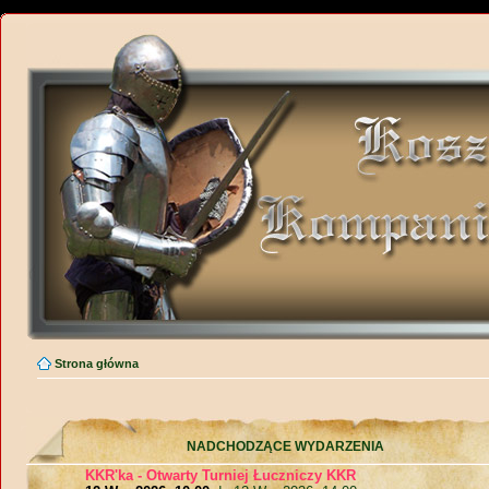
Strona główna
NADCHODZĄCE WYDARZENIA
KKR'ka - Otwarty Turniej Łuczniczy KKR