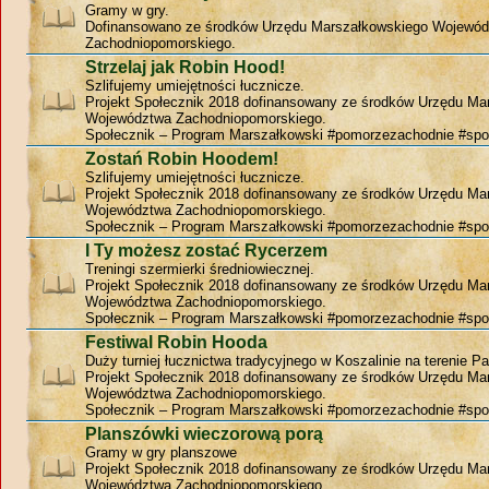
Gramy w gry.
Dofinansowano ze środków Urzędu Marszałkowskiego Wojewó
Zachodniopomorskiego.
Strzelaj jak Robin Hood!
Szlifujemy umiejętności łucznicze.
Projekt Społecznik 2018 dofinansowany ze środków Urzędu Ma
Województwa Zachodniopomorskiego.
Społecznik – Program Marszałkowski #pomorzezachodnie #spo
Zostań Robin Hoodem!
Szlifujemy umiejętności łucznicze.
Projekt Społecznik 2018 dofinansowany ze środków Urzędu Ma
Województwa Zachodniopomorskiego.
Społecznik – Program Marszałkowski #pomorzezachodnie #spo
I Ty możesz zostać Rycerzem
Treningi szermierki średniowiecznej.
Projekt Społecznik 2018 dofinansowany ze środków Urzędu Ma
Województwa Zachodniopomorskiego.
Społecznik – Program Marszałkowski #pomorzezachodnie #spo
Festiwal Robin Hooda
Duży turniej łucznictwa tradycyjnego w Koszalinie na terenie P
Projekt Społecznik 2018 dofinansowany ze środków Urzędu Ma
Województwa Zachodniopomorskiego.
Społecznik – Program Marszałkowski #pomorzezachodnie #spo
Planszówki wieczorową porą
Gramy w gry planszowe
Projekt Społecznik 2018 dofinansowany ze środków Urzędu Ma
Województwa Zachodniopomorskiego.