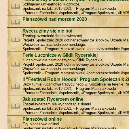
Szlifujemy umiejętności łucznicze.
Społecznik na lata 2019-2021 – Program Marszałkowski
#PomorzeZachodnie, #społecznik, #ProgramSpołecznik, #KAR
Planszówki nad morzem 2020
Rycerz zimy się nie boi
Treningi szermierki średniowiecznej.
Projekt Społecznik 2020 dofinansowany ze środków Urzędu Ma
Województwa Zachodniopomorskiego.
Społecznik – Program Marszałkowski #pomorzezachodnie #spo
Ferie Łucznicze w Gildii Rycerskiej
Łucznictwo dla najmłodszych w Gildii Rycerskiej!
Projekt Społecznik 2020 dofinansowany ze środków Urzędu Ma
Województwa Zachodniopomorskiego.
Społecznik – Program Marszałkowski #pomorzezachodnie #spo
II "Festiwal Robin Hooda" Program Społecznik 2
Duży turniej łucznictwa tradycyjnego w Koszalinie na terenie P
Społecznik na lata 2019-2021 – Program Marszałkowski
#PomorzeZachodnie, #społecznik, #ProgramSpołecznik, #KAR
Jak zostać Rycerzem online
Zostań rycerzem nie wychodząc z domu!
Społecznik na lata 2019-2021 – Program Marszałkowski
#PomorzeZachodnie, #społecznik, #ProgramSpołecznik, #KAR
Planszówki online
Gry planszowe online!
Społecznik na lata 2019-2021 – Program Marszałkowski