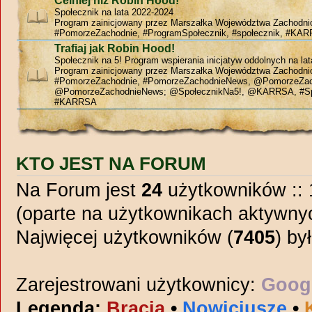
Celniej niż Robin Hood!
Społecznik na lata 2022-2024
Program zainicjowany przez Marszałka Województwa Zachodn
#PomorzeZachodnie, #ProgramSpołecznik, #społecznik, #KAR
Trafiaj jak Robin Hood!
Społecznik na 5! Program wspierania inicjatyw oddolnych na la
Program zainicjowany przez Marszałka Województwa Zachodn
#PomorzeZachodnie, #PomorzeZachodnieNews, @PomorzeZac
@PomorzeZachodnieNews; @SpołecznikNa5!, @KARRSA, #Sp
#KARRSA
KTO JEST NA FORUM
Na Forum jest
24
użytkowników :: 1
(oparte na użytkownikach aktywnyc
Najwięcej użytkowników (
7405
) by
Zarejestrowani użytkownicy:
Googl
Legenda:
Bracia
•
Nowicjusze
•