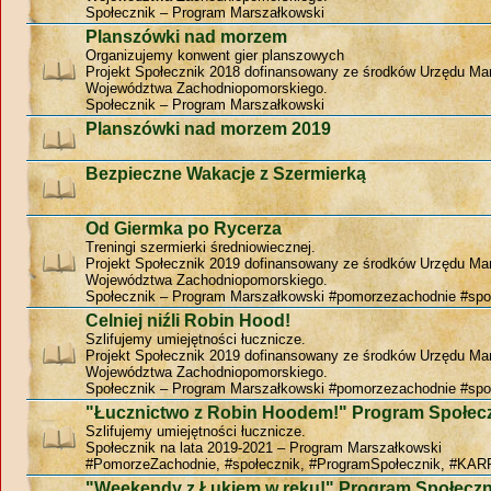
Społecznik – Program Marszałkowski
Planszówki nad morzem
Organizujemy konwent gier planszowych
Projekt Społecznik 2018 dofinansowany ze środków Urzędu Ma
Województwa Zachodniopomorskiego.
Społecznik – Program Marszałkowski
Planszówki nad morzem 2019
Bezpieczne Wakacje z Szermierką
Od Giermka po Rycerza
Treningi szermierki średniowiecznej.
Projekt Społecznik 2019 dofinansowany ze środków Urzędu Ma
Województwa Zachodniopomorskiego.
Społecznik – Program Marszałkowski #pomorzezachodnie #spo
Celniej niźli Robin Hood!
Szlifujemy umiejętności łucznicze.
Projekt Społecznik 2019 dofinansowany ze środków Urzędu Ma
Województwa Zachodniopomorskiego.
Społecznik – Program Marszałkowski #pomorzezachodnie #spo
"Łucznictwo z Robin Hoodem!" Program Społec
Szlifujemy umiejętności łucznicze.
Społecznik na lata 2019-2021 – Program Marszałkowski
#PomorzeZachodnie, #społecznik, #ProgramSpołecznik, #KAR
"Weekendy z Łukiem w ręku!" Program Społeczn