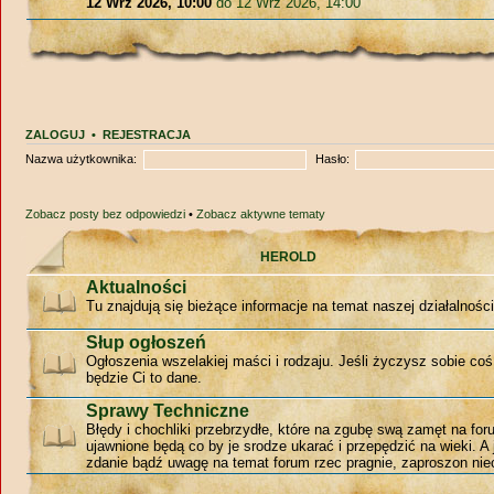
12 Wrz 2026, 10:00
do 12 Wrz 2026, 14:00
ZALOGUJ
•
REJESTRACJA
Nazwa użytkownika:
Hasło:
Zobacz posty bez odpowiedzi
•
Zobacz aktywne tematy
HEROLD
Aktualności
Tu znajdują się bieżące informacje na temat naszej działalności
Słup ogłoszeń
Ogłoszenia wszelakiej maści i rodzaju. Jeśli życzysz sobie coś
będzie Ci to dane.
Sprawy Techniczne
Błędy i chochliki przebrzydłe, które na zgubę swą zamęt na for
ujawnione będą co by je srodze ukarać i przepędzić na wieki. A 
zdanie bądź uwagę na temat forum rzec pragnie, zaproszon niec