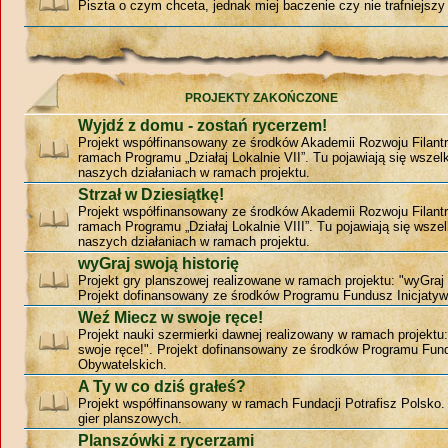
Piszta o czym chceta, jednak miej baczenie czy nie trafniejszy 
PROJEKTY ZAKOŃCZONE
Wyjdź z domu - zostań rycerzem!
Projekt współfinansowany ze środków Akademii Rozwoju Filantr
ramach Programu „Działaj Lokalnie VII”. Tu pojawiają się wszelk
naszych działaniach w ramach projektu.
Strzał w Dziesiątkę!
Projekt współfinansowany ze środków Akademii Rozwoju Filantr
ramach Programu „Działaj Lokalnie VIII”. Tu pojawiają się wszel
naszych działaniach w ramach projektu.
wyGraj swoją historię
Projekt gry planszowej realizowane w ramach projektu: "wyGraj 
Projekt dofinansowany ze środków Programu Fundusz Inicjatyw
Weź Miecz w swoje ręce!
Projekt nauki szermierki dawnej realizowany w ramach projekt
swoje ręce!". Projekt dofinansowany ze środków Programu Fund
Obywatelskich.
A Ty w co dziś grałeś?
Projekt współfinansowany w ramach Fundacji Potrafisz Polsko
gier planszowych.
Planszówki z rycerzami