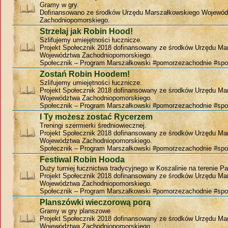
Gramy w gry.
Dofinansowano ze środków Urzędu Marszałkowskiego Wojewó
Zachodniopomorskiego.
Strzelaj jak Robin Hood!
Szlifujemy umiejętności łucznicze.
Projekt Społecznik 2018 dofinansowany ze środków Urzędu Ma
Województwa Zachodniopomorskiego.
Społecznik – Program Marszałkowski #pomorzezachodnie #spo
Zostań Robin Hoodem!
Szlifujemy umiejętności łucznicze.
Projekt Społecznik 2018 dofinansowany ze środków Urzędu Ma
Województwa Zachodniopomorskiego.
Społecznik – Program Marszałkowski #pomorzezachodnie #spo
I Ty możesz zostać Rycerzem
Treningi szermierki średniowiecznej.
Projekt Społecznik 2018 dofinansowany ze środków Urzędu Ma
Województwa Zachodniopomorskiego.
Społecznik – Program Marszałkowski #pomorzezachodnie #spo
Festiwal Robin Hooda
Duży turniej łucznictwa tradycyjnego w Koszalinie na terenie P
Projekt Społecznik 2018 dofinansowany ze środków Urzędu Ma
Województwa Zachodniopomorskiego.
Społecznik – Program Marszałkowski #pomorzezachodnie #spo
Planszówki wieczorową porą
Gramy w gry planszowe
Projekt Społecznik 2018 dofinansowany ze środków Urzędu Ma
Województwa Zachodniopomorskiego.