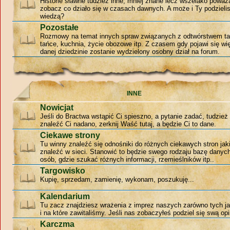
Historie sławne tudzież inne, mniej znane lecz wszelako poważ
zobacz co działo się w czasach dawnych. A może i Ty podzieli
wiedzą?
Pozostałe
Rozmowy na temat innych spraw związanych z odtwórstwem ta
tańce, kuchnia, życie obozowe itp. Z czasem gdy pojawi się w
danej dziedzinie zostanie wydzielony osobny dział na forum.
INNE
Nowicjat
Jeśli do Bractwa wstąpić Ci spieszno, a pytanie zadać, tudzie
znaleźć Ci nadano, zerknij Waść tutaj, a będzie Ci to dane.
Ciekawe strony
Tu winny znaleźć się odnośniki do różnych ciekawych stron jak
znaleźć w sieci. Stanowić to będzie swego rodzaju bazę danyc
osób, gdzie szukać różnych informacji, rzemieślników itp..
Targowisko
Kupię, sprzedam, zamienię, wykonam, poszukuję...
Kalendarium
Tu zacz znajdziesz wrażenia z imprez naszych zarówno tych jak
i na które zawitaliśmy. Jeśli nas zobaczyłeś podziel się swą opi
Karczma