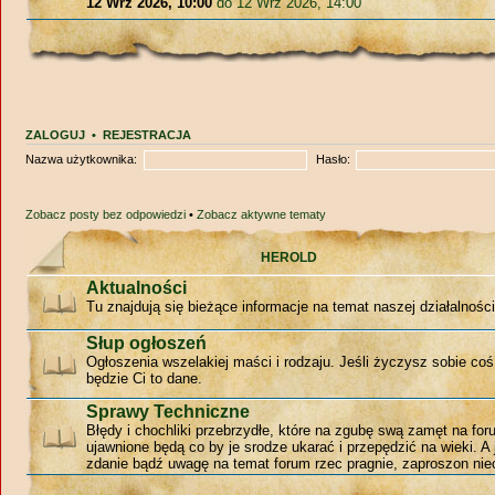
12 Wrz 2026, 10:00
do 12 Wrz 2026, 14:00
ZALOGUJ
•
REJESTRACJA
Nazwa użytkownika:
Hasło:
Zobacz posty bez odpowiedzi
•
Zobacz aktywne tematy
HEROLD
Aktualności
Tu znajdują się bieżące informacje na temat naszej działalności
Słup ogłoszeń
Ogłoszenia wszelakiej maści i rodzaju. Jeśli życzysz sobie coś
będzie Ci to dane.
Sprawy Techniczne
Błędy i chochliki przebrzydłe, które na zgubę swą zamęt na for
ujawnione będą co by je srodze ukarać i przepędzić na wieki. A 
zdanie bądź uwagę na temat forum rzec pragnie, zaproszon niec