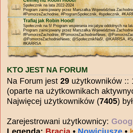
Celniej niż Robin Hood!
Społecznik na lata 2022-2024
Program zainicjowany przez Marszałka Województwa Zachodn
#PomorzeZachodnie, #ProgramSpołecznik, #społecznik, #KAR
Trafiaj jak Robin Hood!
Społecznik na 5! Program wspierania inicjatyw oddolnych na la
Program zainicjowany przez Marszałka Województwa Zachodn
#PomorzeZachodnie, #PomorzeZachodnieNews, @PomorzeZac
@PomorzeZachodnieNews; @SpołecznikNa5!, @KARRSA, #Sp
#KARRSA
KTO JEST NA FORUM
Na Forum jest
29
użytkowników :: 1
(oparte na użytkownikach aktywnyc
Najwięcej użytkowników (
7405
) by
Zarejestrowani użytkownicy:
Googl
Legenda:
Bracia
•
Nowicjusze
•