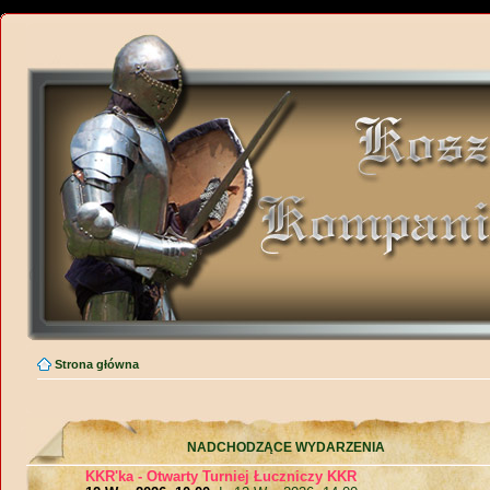
Strona główna
NADCHODZĄCE WYDARZENIA
KKR'ka - Otwarty Turniej Łuczniczy KKR