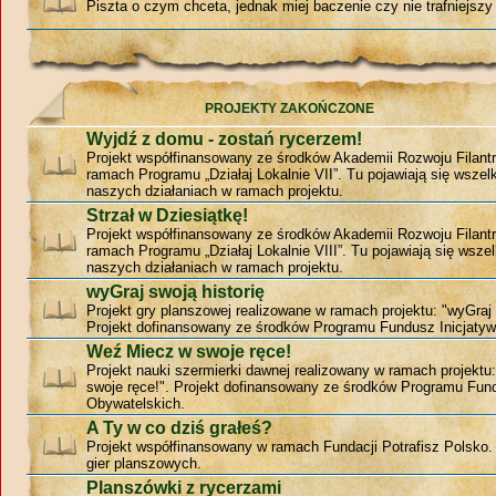
Piszta o czym chceta, jednak miej baczenie czy nie trafniejszy 
PROJEKTY ZAKOŃCZONE
Wyjdź z domu - zostań rycerzem!
Projekt współfinansowany ze środków Akademii Rozwoju Filantr
ramach Programu „Działaj Lokalnie VII”. Tu pojawiają się wszelk
naszych działaniach w ramach projektu.
Strzał w Dziesiątkę!
Projekt współfinansowany ze środków Akademii Rozwoju Filantr
ramach Programu „Działaj Lokalnie VIII”. Tu pojawiają się wszel
naszych działaniach w ramach projektu.
wyGraj swoją historię
Projekt gry planszowej realizowane w ramach projektu: "wyGraj 
Projekt dofinansowany ze środków Programu Fundusz Inicjatyw
Weź Miecz w swoje ręce!
Projekt nauki szermierki dawnej realizowany w ramach projekt
swoje ręce!". Projekt dofinansowany ze środków Programu Fund
Obywatelskich.
A Ty w co dziś grałeś?
Projekt współfinansowany w ramach Fundacji Potrafisz Polsko
gier planszowych.
Planszówki z rycerzami