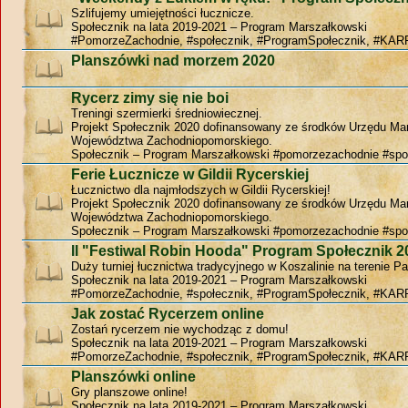
Szlifujemy umiejętności łucznicze.
Społecznik na lata 2019-2021 – Program Marszałkowski
#PomorzeZachodnie, #społecznik, #ProgramSpołecznik, #KAR
Planszówki nad morzem 2020
Rycerz zimy się nie boi
Treningi szermierki średniowiecznej.
Projekt Społecznik 2020 dofinansowany ze środków Urzędu Ma
Województwa Zachodniopomorskiego.
Społecznik – Program Marszałkowski #pomorzezachodnie #spo
Ferie Łucznicze w Gildii Rycerskiej
Łucznictwo dla najmłodszych w Gildii Rycerskiej!
Projekt Społecznik 2020 dofinansowany ze środków Urzędu Ma
Województwa Zachodniopomorskiego.
Społecznik – Program Marszałkowski #pomorzezachodnie #spo
II "Festiwal Robin Hooda" Program Społecznik 2
Duży turniej łucznictwa tradycyjnego w Koszalinie na terenie P
Społecznik na lata 2019-2021 – Program Marszałkowski
#PomorzeZachodnie, #społecznik, #ProgramSpołecznik, #KAR
Jak zostać Rycerzem online
Zostań rycerzem nie wychodząc z domu!
Społecznik na lata 2019-2021 – Program Marszałkowski
#PomorzeZachodnie, #społecznik, #ProgramSpołecznik, #KAR
Planszówki online
Gry planszowe online!
Społecznik na lata 2019-2021 – Program Marszałkowski