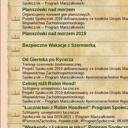
Społecznik – Program Marszałkowski
Planszówki nad morzem
Organizujemy konwent gier planszowych
Projekt Społecznik 2018 dofinansowany ze środków Urzędu Ma
Województwa Zachodniopomorskiego.
Społecznik – Program Marszałkowski
Planszówki nad morzem 2019
Bezpieczne Wakacje z Szermierką
Od Giermka po Rycerza
Treningi szermierki średniowiecznej.
Projekt Społecznik 2019 dofinansowany ze środków Urzędu Ma
Województwa Zachodniopomorskiego.
Społecznik – Program Marszałkowski #pomorzezachodnie #spo
Celniej niźli Robin Hood!
Szlifujemy umiejętności łucznicze.
Projekt Społecznik 2019 dofinansowany ze środków Urzędu Ma
Województwa Zachodniopomorskiego.
Społecznik – Program Marszałkowski #pomorzezachodnie #spo
"Łucznictwo z Robin Hoodem!" Program Społec
Szlifujemy umiejętności łucznicze.
Społecznik na lata 2019-2021 – Program Marszałkowski
#PomorzeZachodnie, #społecznik, #ProgramSpołecznik, #KAR
"Weekendy z Łukiem w ręku!" Program Społeczn