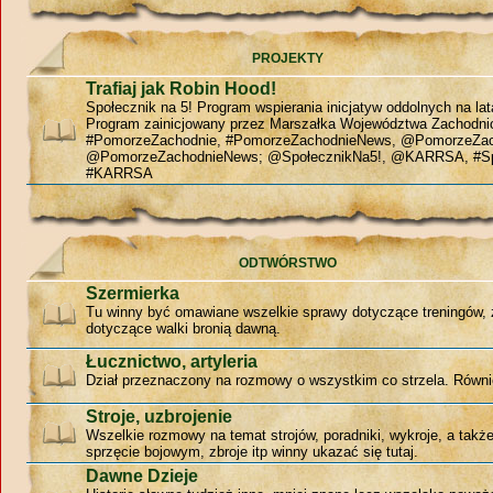
PROJEKTY
Trafiaj jak Robin Hood!
Społecznik na 5! Program wspierania inicjatyw oddolnych na la
Program zainicjowany przez Marszałka Województwa Zachodn
#PomorzeZachodnie, #PomorzeZachodnieNews, @PomorzeZac
@PomorzeZachodnieNews; @SpołecznikNa5!, @KARRSA, #Sp
#KARRSA
ODTWÓRSTWO
Szermierka
Tu winny być omawiane wszelkie sprawy dotyczące treningów, 
dotyczące walki bronią dawną.
Łucznictwo, artyleria
Dział przeznaczony na rozmowy o wszystkim co strzela. Równie
Stroje, uzbrojenie
Wszelkie rozmowy na temat strojów, poradniki, wykroje, a tak
sprzęcie bojowym, zbroje itp winny ukazać się tutaj.
Dawne Dzieje