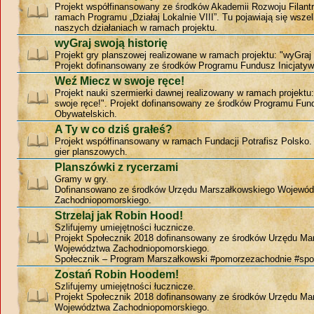
Projekt współfinansowany ze środków Akademii Rozwoju Filantr
ramach Programu „Działaj Lokalnie VIII”. Tu pojawiają się wszel
naszych działaniach w ramach projektu.
wyGraj swoją historię
Projekt gry planszowej realizowane w ramach projektu: "wyGraj 
Projekt dofinansowany ze środków Programu Fundusz Inicjatyw
Weź Miecz w swoje ręce!
Projekt nauki szermierki dawnej realizowany w ramach projekt
swoje ręce!". Projekt dofinansowany ze środków Programu Fund
Obywatelskich.
A Ty w co dziś grałeś?
Projekt współfinansowany w ramach Fundacji Potrafisz Polsko
gier planszowych.
Planszówki z rycerzami
Gramy w gry.
Dofinansowano ze środków Urzędu Marszałkowskiego Wojewó
Zachodniopomorskiego.
Strzelaj jak Robin Hood!
Szlifujemy umiejętności łucznicze.
Projekt Społecznik 2018 dofinansowany ze środków Urzędu Ma
Województwa Zachodniopomorskiego.
Społecznik – Program Marszałkowski #pomorzezachodnie #spo
Zostań Robin Hoodem!
Szlifujemy umiejętności łucznicze.
Projekt Społecznik 2018 dofinansowany ze środków Urzędu Ma
Województwa Zachodniopomorskiego.