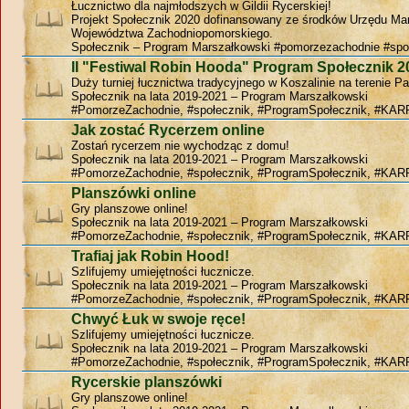
Łucznictwo dla najmłodszych w Gildii Rycerskiej!
Projekt Społecznik 2020 dofinansowany ze środków Urzędu Ma
Województwa Zachodniopomorskiego.
Społecznik – Program Marszałkowski #pomorzezachodnie #spo
II "Festiwal Robin Hooda" Program Społecznik 2
Duży turniej łucznictwa tradycyjnego w Koszalinie na terenie P
Społecznik na lata 2019-2021 – Program Marszałkowski
#PomorzeZachodnie, #społecznik, #ProgramSpołecznik, #KAR
Jak zostać Rycerzem online
Zostań rycerzem nie wychodząc z domu!
Społecznik na lata 2019-2021 – Program Marszałkowski
#PomorzeZachodnie, #społecznik, #ProgramSpołecznik, #KAR
Planszówki online
Gry planszowe online!
Społecznik na lata 2019-2021 – Program Marszałkowski
#PomorzeZachodnie, #społecznik, #ProgramSpołecznik, #KAR
Trafiaj jak Robin Hood!
Szlifujemy umiejętności łucznicze.
Społecznik na lata 2019-2021 – Program Marszałkowski
#PomorzeZachodnie, #społecznik, #ProgramSpołecznik, #KAR
Chwyć Łuk w swoje ręce!
Szlifujemy umiejętności łucznicze.
Społecznik na lata 2019-2021 – Program Marszałkowski
#PomorzeZachodnie, #społecznik, #ProgramSpołecznik, #KAR
Rycerskie planszówki
Gry planszowe online!