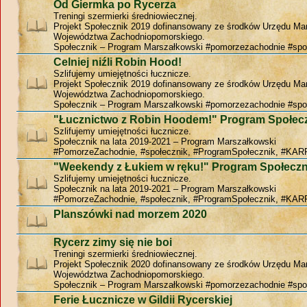
Od Giermka po Rycerza
Treningi szermierki średniowiecznej.
Projekt Społecznik 2019 dofinansowany ze środków Urzędu Ma
Województwa Zachodniopomorskiego.
Społecznik – Program Marszałkowski #pomorzezachodnie #spo
Celniej niźli Robin Hood!
Szlifujemy umiejętności łucznicze.
Projekt Społecznik 2019 dofinansowany ze środków Urzędu Ma
Województwa Zachodniopomorskiego.
Społecznik – Program Marszałkowski #pomorzezachodnie #spo
"Łucznictwo z Robin Hoodem!" Program Społec
Szlifujemy umiejętności łucznicze.
Społecznik na lata 2019-2021 – Program Marszałkowski
#PomorzeZachodnie, #społecznik, #ProgramSpołecznik, #KAR
"Weekendy z Łukiem w ręku!" Program Społeczn
Szlifujemy umiejętności łucznicze.
Społecznik na lata 2019-2021 – Program Marszałkowski
#PomorzeZachodnie, #społecznik, #ProgramSpołecznik, #KAR
Planszówki nad morzem 2020
Rycerz zimy się nie boi
Treningi szermierki średniowiecznej.
Projekt Społecznik 2020 dofinansowany ze środków Urzędu Ma
Województwa Zachodniopomorskiego.
Społecznik – Program Marszałkowski #pomorzezachodnie #spo
Ferie Łucznicze w Gildii Rycerskiej