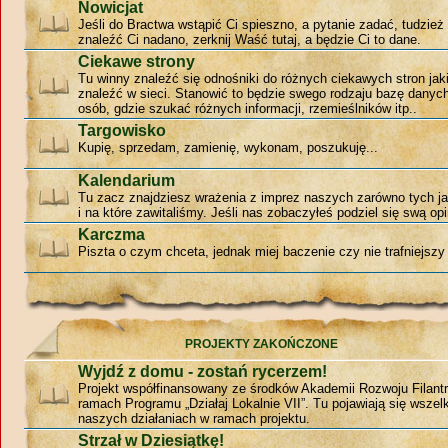
Nowicjat
Jeśli do Bractwa wstąpić Ci spieszno, a pytanie zadać, tudzie
znaleźć Ci nadano, zerknij Waść tutaj, a będzie Ci to dane.
Ciekawe strony
Tu winny znaleźć się odnośniki do różnych ciekawych stron jak
znaleźć w sieci. Stanowić to będzie swego rodzaju bazę danyc
osób, gdzie szukać różnych informacji, rzemieślników itp..
Targowisko
Kupię, sprzedam, zamienię, wykonam, poszukuję...
Kalendarium
Tu zacz znajdziesz wrażenia z imprez naszych zarówno tych jak
i na które zawitaliśmy. Jeśli nas zobaczyłeś podziel się swą opi
Karczma
Piszta o czym chceta, jednak miej baczenie czy nie trafniejszy 
PROJEKTY ZAKOŃCZONE
Wyjdź z domu - zostań rycerzem!
Projekt współfinansowany ze środków Akademii Rozwoju Filantr
ramach Programu „Działaj Lokalnie VII”. Tu pojawiają się wszelk
naszych działaniach w ramach projektu.
Strzał w Dziesiątkę!