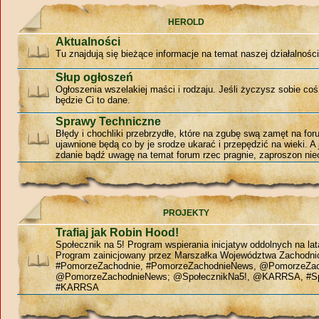
HEROLD
Aktualności
Tu znajdują się bieżące informacje na temat naszej działalności
Słup ogłoszeń
Ogłoszenia wszelakiej maści i rodzaju. Jeśli życzysz sobie coś
będzie Ci to dane.
Sprawy Techniczne
Błędy i chochliki przebrzydłe, które na zgubę swą zamęt na for
ujawnione będą co by je srodze ukarać i przepędzić na wieki. A 
zdanie bądź uwagę na temat forum rzec pragnie, zaproszon niec
PROJEKTY
Trafiaj jak Robin Hood!
Społecznik na 5! Program wspierania inicjatyw oddolnych na la
Program zainicjowany przez Marszałka Województwa Zachodn
#PomorzeZachodnie, #PomorzeZachodnieNews, @PomorzeZac
@PomorzeZachodnieNews; @SpołecznikNa5!, @KARRSA, #Sp
#KARRSA