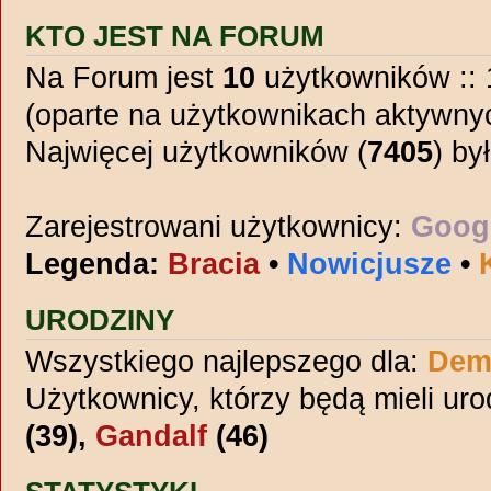
KTO JEST NA FORUM
Na Forum jest
10
użytkowników :: 1
(oparte na użytkownikach aktywnyc
Najwięcej użytkowników (
7405
) by
Zarejestrowani użytkownicy:
Googl
Legenda:
Bracia
•
Nowicjusze
•
URODZINY
Wszystkiego najlepszego dla:
Dem
Użytkownicy, którzy będą mieli ur
(39),
Gandalf
(46)