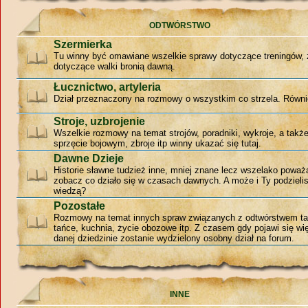
ODTWÓRSTWO
Szermierka
Tu winny być omawiane wszelkie sprawy dotyczące treningów, 
dotyczące walki bronią dawną.
Łucznictwo, artyleria
Dział przeznaczony na rozmowy o wszystkim co strzela. Równie
Stroje, uzbrojenie
Wszelkie rozmowy na temat strojów, poradniki, wykroje, a tak
sprzęcie bojowym, zbroje itp winny ukazać się tutaj.
Dawne Dzieje
Historie sławne tudzież inne, mniej znane lecz wszelako poważ
zobacz co działo się w czasach dawnych. A może i Ty podzieli
wiedzą?
Pozostałe
Rozmowy na temat innych spraw związanych z odtwórstwem ta
tańce, kuchnia, życie obozowe itp. Z czasem gdy pojawi się w
danej dziedzinie zostanie wydzielony osobny dział na forum.
INNE