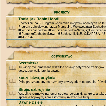
PROJEKTY
Trafiaj jak Robin Hood!
Społecznik na 5! Program wspierania inicjatyw oddolnych na la
Program zainicjowany przez Marszałka Województwa Zachodn
#PomorzeZachodnie, #PomorzeZachodnieNews, @PomorzeZac
@PomorzeZachodnieNews; @SpołecznikNa5!, @KARRSA, #Sp
#KARRSA
ODTWÓRSTWO
Szermierka
Tu winny być omawiane wszelkie sprawy dotyczące treningów, 
dotyczące walki bronią dawną.
Łucznictwo, artyleria
Dział przeznaczony na rozmowy o wszystkim co strzela. Równie
Stroje, uzbrojenie
Wszelkie rozmowy na temat strojów, poradniki, wykroje, a tak
sprzęcie bojowym, zbroje itp winny ukazać się tutaj.
Dawne Dzieje