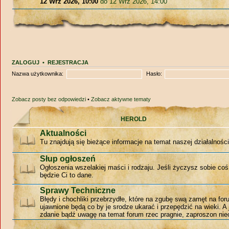
12 Wrz 2026, 10:00
do 12 Wrz 2026, 14:00
ZALOGUJ
•
REJESTRACJA
Nazwa użytkownika:
Hasło:
Zobacz posty bez odpowiedzi
•
Zobacz aktywne tematy
HEROLD
Aktualności
Tu znajdują się bieżące informacje na temat naszej działalności
Słup ogłoszeń
Ogłoszenia wszelakiej maści i rodzaju. Jeśli życzysz sobie coś
będzie Ci to dane.
Sprawy Techniczne
Błędy i chochliki przebrzydłe, które na zgubę swą zamęt na for
ujawnione będą co by je srodze ukarać i przepędzić na wieki. A 
zdanie bądź uwagę na temat forum rzec pragnie, zaproszon niec