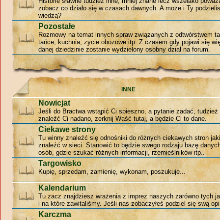
Historie sławne tudzież inne, mniej znane lecz wszelako poważ
zobacz co działo się w czasach dawnych. A może i Ty podzieli
wiedzą?
Pozostałe
Rozmowy na temat innych spraw związanych z odtwórstwem ta
tańce, kuchnia, życie obozowe itp. Z czasem gdy pojawi się w
danej dziedzinie zostanie wydzielony osobny dział na forum.
INNE
Nowicjat
Jeśli do Bractwa wstąpić Ci spieszno, a pytanie zadać, tudzie
znaleźć Ci nadano, zerknij Waść tutaj, a będzie Ci to dane.
Ciekawe strony
Tu winny znaleźć się odnośniki do różnych ciekawych stron jak
znaleźć w sieci. Stanowić to będzie swego rodzaju bazę danyc
osób, gdzie szukać różnych informacji, rzemieślników itp..
Targowisko
Kupię, sprzedam, zamienię, wykonam, poszukuję...
Kalendarium
Tu zacz znajdziesz wrażenia z imprez naszych zarówno tych jak
i na które zawitaliśmy. Jeśli nas zobaczyłeś podziel się swą opi
Karczma