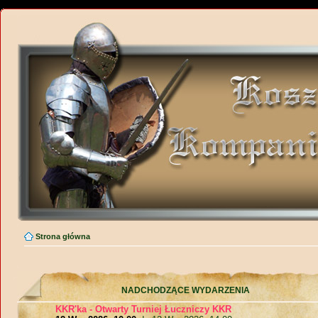
Strona główna
NADCHODZĄCE WYDARZENIA
KKR'ka - Otwarty Turniej Łuczniczy KKR