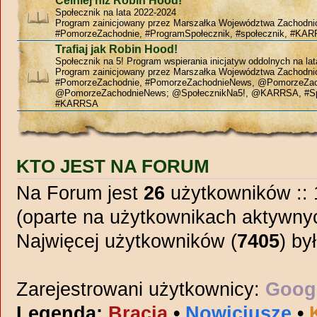
Celniej niż Robin Hood!
Społecznik na lata 2022-2024
Program zainicjowany przez Marszałka Województwa Zachodn
#PomorzeZachodnie, #ProgramSpołecznik, #społecznik, #KAR
Trafiaj jak Robin Hood!
Społecznik na 5! Program wspierania inicjatyw oddolnych na la
Program zainicjowany przez Marszałka Województwa Zachodn
#PomorzeZachodnie, #PomorzeZachodnieNews, @PomorzeZac
@PomorzeZachodnieNews; @SpołecznikNa5!, @KARRSA, #Sp
#KARRSA
KTO JEST NA FORUM
Na Forum jest
26
użytkowników :: 1
(oparte na użytkownikach aktywnyc
Najwięcej użytkowników (
7405
) by
Zarejestrowani użytkownicy:
Googl
Legenda:
Bracia
•
Nowicjusze
•