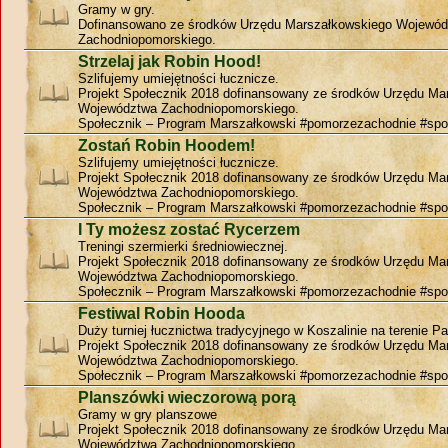
Gramy w gry.
Dofinansowano ze środków Urzędu Marszałkowskiego Wojewó
Zachodniopomorskiego.
Strzelaj jak Robin Hood!
Szlifujemy umiejętności łucznicze.
Projekt Społecznik 2018 dofinansowany ze środków Urzędu Ma
Województwa Zachodniopomorskiego.
Społecznik – Program Marszałkowski #pomorzezachodnie #spo
Zostań Robin Hoodem!
Szlifujemy umiejętności łucznicze.
Projekt Społecznik 2018 dofinansowany ze środków Urzędu Ma
Województwa Zachodniopomorskiego.
Społecznik – Program Marszałkowski #pomorzezachodnie #spo
I Ty możesz zostać Rycerzem
Treningi szermierki średniowiecznej.
Projekt Społecznik 2018 dofinansowany ze środków Urzędu Ma
Województwa Zachodniopomorskiego.
Społecznik – Program Marszałkowski #pomorzezachodnie #spo
Festiwal Robin Hooda
Duży turniej łucznictwa tradycyjnego w Koszalinie na terenie P
Projekt Społecznik 2018 dofinansowany ze środków Urzędu Ma
Województwa Zachodniopomorskiego.
Społecznik – Program Marszałkowski #pomorzezachodnie #spo
Planszówki wieczorową porą
Gramy w gry planszowe
Projekt Społecznik 2018 dofinansowany ze środków Urzędu Ma
Województwa Zachodniopomorskiego.