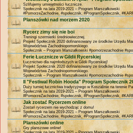
Szlifujemy umiejętności łucznicze.
Społecznik na lata 2019-2021 – Program Marszałkowski
#PomorzeZachodnie, #społecznik, #ProgramSpołecznik, #KAR
Planszówki nad morzem 2020
Rycerz zimy się nie boi
Treningi szermierki średniowiecznej.
Projekt Społecznik 2020 dofinansowany ze środków Urzędu Ma
Województwa Zachodniopomorskiego.
Społecznik – Program Marszałkowski #pomorzezachodnie #spo
Ferie Łucznicze w Gildii Rycerskiej
Łucznictwo dla najmłodszych w Gildii Rycerskiej!
Projekt Społecznik 2020 dofinansowany ze środków Urzędu Ma
Województwa Zachodniopomorskiego.
Społecznik – Program Marszałkowski #pomorzezachodnie #spo
II "Festiwal Robin Hooda" Program Społecznik 2
Duży turniej łucznictwa tradycyjnego w Koszalinie na terenie P
Społecznik na lata 2019-2021 – Program Marszałkowski
#PomorzeZachodnie, #społecznik, #ProgramSpołecznik, #KAR
Jak zostać Rycerzem online
Zostań rycerzem nie wychodząc z domu!
Społecznik na lata 2019-2021 – Program Marszałkowski
#PomorzeZachodnie, #społecznik, #ProgramSpołecznik, #KAR
Planszówki online
Gry planszowe online!
Społecznik na lata 2019-2021 – Program Marszałkowski