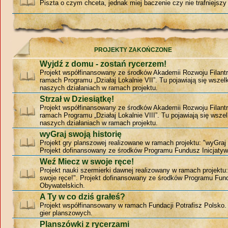
Piszta o czym chceta, jednak miej baczenie czy nie trafniejszy 
PROJEKTY ZAKOŃCZONE
Wyjdź z domu - zostań rycerzem!
Projekt współfinansowany ze środków Akademii Rozwoju Filantr
ramach Programu „Działaj Lokalnie VII”. Tu pojawiają się wszelk
naszych działaniach w ramach projektu.
Strzał w Dziesiątkę!
Projekt współfinansowany ze środków Akademii Rozwoju Filantr
ramach Programu „Działaj Lokalnie VIII”. Tu pojawiają się wszel
naszych działaniach w ramach projektu.
wyGraj swoją historię
Projekt gry planszowej realizowane w ramach projektu: "wyGraj 
Projekt dofinansowany ze środków Programu Fundusz Inicjatyw
Weź Miecz w swoje ręce!
Projekt nauki szermierki dawnej realizowany w ramach projekt
swoje ręce!". Projekt dofinansowany ze środków Programu Fund
Obywatelskich.
A Ty w co dziś grałeś?
Projekt współfinansowany w ramach Fundacji Potrafisz Polsko
gier planszowych.
Planszówki z rycerzami