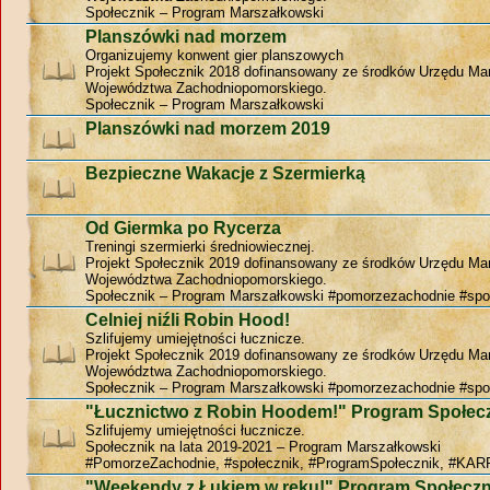
Społecznik – Program Marszałkowski
Planszówki nad morzem
Organizujemy konwent gier planszowych
Projekt Społecznik 2018 dofinansowany ze środków Urzędu Ma
Województwa Zachodniopomorskiego.
Społecznik – Program Marszałkowski
Planszówki nad morzem 2019
Bezpieczne Wakacje z Szermierką
Od Giermka po Rycerza
Treningi szermierki średniowiecznej.
Projekt Społecznik 2019 dofinansowany ze środków Urzędu Ma
Województwa Zachodniopomorskiego.
Społecznik – Program Marszałkowski #pomorzezachodnie #spo
Celniej niźli Robin Hood!
Szlifujemy umiejętności łucznicze.
Projekt Społecznik 2019 dofinansowany ze środków Urzędu Ma
Województwa Zachodniopomorskiego.
Społecznik – Program Marszałkowski #pomorzezachodnie #spo
"Łucznictwo z Robin Hoodem!" Program Społec
Szlifujemy umiejętności łucznicze.
Społecznik na lata 2019-2021 – Program Marszałkowski
#PomorzeZachodnie, #społecznik, #ProgramSpołecznik, #KAR
"Weekendy z Łukiem w ręku!" Program Społeczn