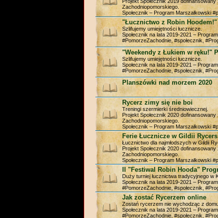
Projekt Społecznik 2019 dofinansowan
Zachodniopomorskiego.
Społecznik – Program Marszałkowski #
"Łucznictwo z Robin Hoodem!"
Szlifujemy umiejętności łucznicze.
Społecznik na lata 2019-2021 – Progra
#PomorzeZachodnie, #społecznik, #Pr
"Weekendy z Łukiem w ręku!" 
Szlifujemy umiejętności łucznicze.
Społecznik na lata 2019-2021 – Progra
#PomorzeZachodnie, #społecznik, #Pr
Planszówki nad morzem 2020
Rycerz zimy się nie boi
Treningi szermierki średniowiecznej.
Projekt Społecznik 2020 dofinansowan
Zachodniopomorskiego.
Społecznik – Program Marszałkowski #
Ferie Łucznicze w Gildii Rycers
Łucznictwo dla najmłodszych w Gildii Ryc
Projekt Społecznik 2020 dofinansowan
Zachodniopomorskiego.
Społecznik – Program Marszałkowski #
II "Festiwal Robin Hooda" Pro
Duży turniej łucznictwa tradycyjnego w 
Społecznik na lata 2019-2021 – Progra
#PomorzeZachodnie, #społecznik, #Pr
Jak zostać Rycerzem online
Zostań rycerzem nie wychodząc z domu
Społecznik na lata 2019-2021 – Progra
#PomorzeZachodnie, #społecznik, #Pr