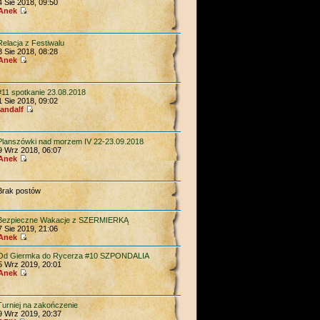
4 Sie 2018, 09:50
Anek
Relacja z Festiwalu
3 Sie 2018, 08:28
Anek
#11 spotkanie 23.08.2018
1 Sie 2018, 09:02
andalf
Planszówki nad morzem IV 22-23.09.2018
9 Wrz 2018, 06:07
Anek
Brak postów
Bezpieczne Wakacje z SZERMIERKĄ
7 Sie 2019, 21:06
Anek
Od Giermka do Rycerza #10 SZPONDALIA
5 Wrz 2019, 20:01
Anek
Turniej na zakończenie
9 Wrz 2019, 20:37