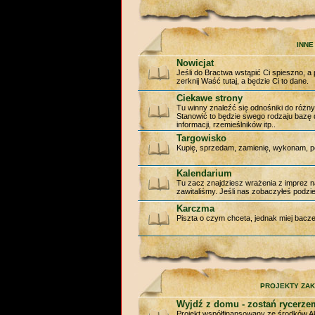
INNE
Nowicjat
Jeśli do Bractwa wstąpić Ci spieszno, a
zerknij Waść tutaj, a będzie Ci to dane.
Ciekawe strony
Tu winny znaleźć się odnośniki do różny
Stanowić to będzie swego rodzaju bazę
informacji, rzemieślników itp..
Targowisko
Kupię, sprzedam, zamienię, wykonam, po
Kalendarium
Tu zacz znajdziesz wrażenia z imprez na
zawitaliśmy. Jeśli nas zobaczyłeś podziel
Karczma
Piszta o czym chceta, jednak miej baczeni
PROJEKTY ZA
Wyjdź z domu - zostań rycerze
Projekt współfinansowany ze środków A