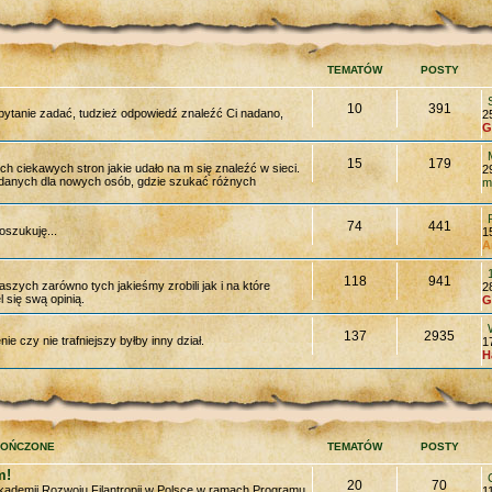
TEMATÓW
POSTY
10
391
 pytanie zadać, tudzież odpowiedź znaleźć Ci nadano,
2
G
15
179
ch ciekawych stron jakie udało na m się znaleźć w sieci.
2
 danych dla nowych osób, gdzie szukać różnych
m
74
441
szukuję...
1
A
118
941
szych zarówno tych jakieśmy zrobili jak i na które
2
 się swą opinią.
G
137
2935
e czy nie trafniejszy byłby inny dział.
1
H
KOŃCZONE
TEMATÓW
POSTY
m!
20
70
kademii Rozwoju Filantropii w Polsce w ramach Programu
1