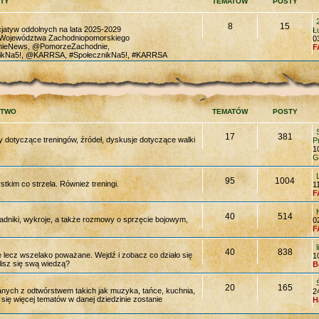
TY
TEMATÓW
POSTY
8
15
cjatyw oddolnych na lata 2025-2029
Ł
a Województwa Zachodniopomorskiego
0
nieNews, @PomorzeZachodnie,
F
kNa5!, @KARRSA, #SpołecznikNa5!, #KARRSA
STWO
TEMATÓW
POSTY
17
381
dotyczące treningów, źródeł, dyskusje dotyczące walki
P
1
G
95
1004
kim co strzela. Również treningi.
1
F
40
514
adniki, wykroje, a także rozmowy o sprzęcie bojowym,
0
F
40
838
ne lecz wszelako poważane. Wejdź i zobacz co działo się
1
isz się swą wiedzą?
B
20
165
ych z odtwórstwem takich jak muzyka, tańce, kuchnia,
2
się więcej tematów w danej dziedzinie zostanie
H