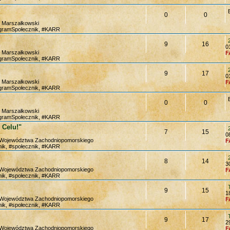
0
0
m Marszałkowski
ogramSpołecznik, #KARR
9
16
0
m Marszałkowski
F
ogramSpołecznik, #KARR
9
17
0
m Marszałkowski
F
ogramSpołecznik, #KARR
0
0
m Marszałkowski
ogramSpołecznik, #KARR
 Celu!"
7
15
0
a Województwa Zachodniopomorskiego
F
ik, #społecznik, #KARR
8
14
3
a Województwa Zachodniopomorskiego
F
ik, #społecznik, #KARR
9
15
1
a Województwa Zachodniopomorskiego
F
ik, #społecznik, #KARR
9
17
2
a Województwa Zachodniopomorskiego
F