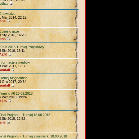
udlaty
Opowiedz...
1 Mar 2014, 22:12
aris
Opinie o grze
9 Sty 2016, 16:20
aris
29.08.2016 Turniej Projektowy!
8 Sie 2016, 18:11
AZIK
Informacje z mediów
8 Paź 2017, 17:38
andalf
Turniej Kingdomino
3 Gru 2017, 20:34
andalf
Trening #6 16.09.2018
6 Wrz 2018, 19:24
AZIK
Finał Projektu - Turniej 18.08.2018
0 Sie 2018, 12:52
aris
Finał Projektu - Turniej szermierki 18.08.2018