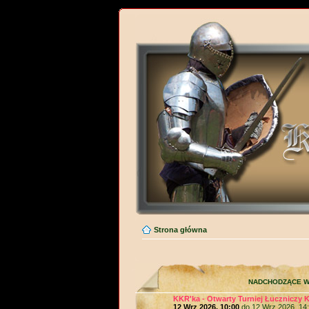
Strona główna
NADCHODZĄCE W
KKR'ka - Otwarty Turniej Łuczniczy 
12 Wrz 2026, 10:00
do 12 Wrz 2026, 14