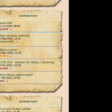
OSTATNI POST
Statut KKR
5 Lut 2026, 09:55
andalf
Mapa eksplozji nukleanej
9 Maj 2020, 13:19
aideared00
Płótna szukam
5 Mar 2020, 21:54
riadna
12.06.2010 - Relikwie Św. Ottona z Bambergu
8 Kwi 2024, 23:18
andalf
Wszystkiego najlepszego!!!!
7 Sie 2022, 14:52
aris
OSTATNI POST
Czym jest Działaj Lokalnie
1 Lis 2012, 21:36