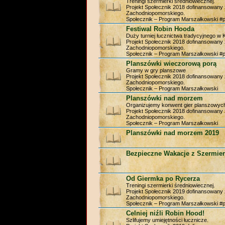
Treningi szermierki średniowiecznej.
Projekt Społecznik 2018 dofinansowan
Zachodniopomorskiego.
Społecznik – Program Marszałkowski #
Festiwal Robin Hooda
Duży turniej łucznictwa tradycyjnego w 
Projekt Społecznik 2018 dofinansowan
Zachodniopomorskiego.
Społecznik – Program Marszałkowski #
Planszówki wieczorową porą
Gramy w gry planszowe
Projekt Społecznik 2018 dofinansowan
Zachodniopomorskiego.
Społecznik – Program Marszałkowski
Planszówki nad morzem
Organizujemy konwent gier planszowyc
Projekt Społecznik 2018 dofinansowan
Zachodniopomorskiego.
Społecznik – Program Marszałkowski
Planszówki nad morzem 2019
Bezpieczne Wakacje z Szermier
Od Giermka po Rycerza
Treningi szermierki średniowiecznej.
Projekt Społecznik 2019 dofinansowan
Zachodniopomorskiego.
Społecznik – Program Marszałkowski #
Celniej niźli Robin Hood!
Szlifujemy umiejętności łucznicze.