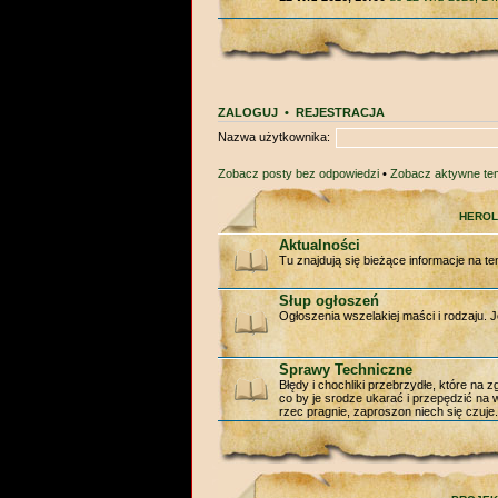
ZALOGUJ
•
REJESTRACJA
Nazwa użytkownika:
Zobacz posty bez odpowiedzi
•
Zobacz aktywne te
HEROL
Aktualności
Tu znajdują się bieżące informacje na te
Słup ogłoszeń
Ogłoszenia wszelakiej maści i rodzaju. J
Sprawy Techniczne
Błędy i chochliki przebrzydłe, które na
co by je srodze ukarać i przepędzić na w
rzec pragnie, zaproszon niech się czuje.