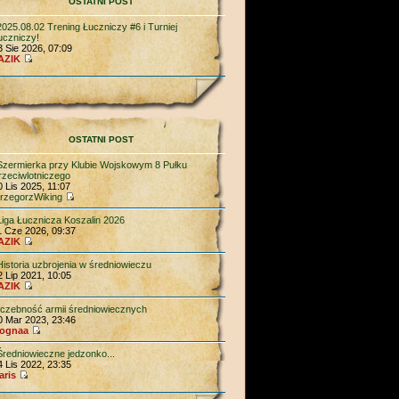
OSTATNI POST
2025.08.02 Trening Łuczniczy #6 i Turniej
uczniczy!
3 Sie 2026, 07:09
AZIK
OSTATNI POST
Szermierka przy Klubie Wojskowym 8 Pułku
rzeciwlotniczego
0 Lis 2025, 11:07
rzegorzWiking
Liga Łucznicza Koszalin 2026
1 Cze 2026, 09:37
AZIK
Historia uzbrojenia w średniowieczu
2 Lip 2021, 10:05
AZIK
liczebność armii średniowiecznych
0 Mar 2023, 23:46
ognaa
Średniowieczne jedzonko...
4 Lis 2022, 23:35
aris