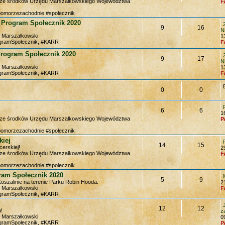
y ze środków Urzędu Marszałkowskiego Województwa
F
pomorzezachodnie #społecznik
 Program Społecznik 2020
9
16
N
m Marszałkowski
1
ogramSpołecznik, #KARR
F
Program Społecznik 2020
9
17
N
m Marszałkowski
1
ogramSpołecznik, #KARR
F
0
0
6
6
1
y ze środków Urzędu Marszałkowskiego Województwa
P
pomorzezachodnie #społecznik
kiej
14
15
erskiej!
2
y ze środków Urzędu Marszałkowskiego Województwa
F
pomorzezachodnie #społecznik
gram Społecznik 2020
5
9
Koszalinie na terenie Parku Robin Hooda.
2
m Marszałkowski
F
ogramSpołecznik, #KARR
12
12
!
z
m Marszałkowski
0
ogramSpołecznik, #KARR
P