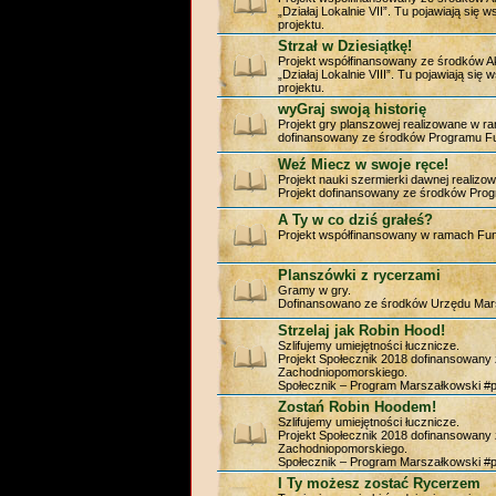
„Działaj Lokalnie VII”. Tu pojawiają się
projektu.
Strzał w Dziesiątkę!
Projekt współfinansowany ze środków A
„Działaj Lokalnie VIII”. Tu pojawiają si
projektu.
wyGraj swoją historię
Projekt gry planszowej realizowane w ram
dofinansowany ze środków Programu Fu
Weź Miecz w swoje ręce!
Projekt nauki szermierki dawnej realizo
Projekt dofinansowany ze środków Prog
A Ty w co dziś grałeś?
Projekt współfinansowany w ramach Fund
Planszówki z rycerzami
Gramy w gry.
Dofinansowano ze środków Urzędu Mar
Strzelaj jak Robin Hood!
Szlifujemy umiejętności łucznicze.
Projekt Społecznik 2018 dofinansowan
Zachodniopomorskiego.
Społecznik – Program Marszałkowski #
Zostań Robin Hoodem!
Szlifujemy umiejętności łucznicze.
Projekt Społecznik 2018 dofinansowan
Zachodniopomorskiego.
Społecznik – Program Marszałkowski #
I Ty możesz zostać Rycerzem