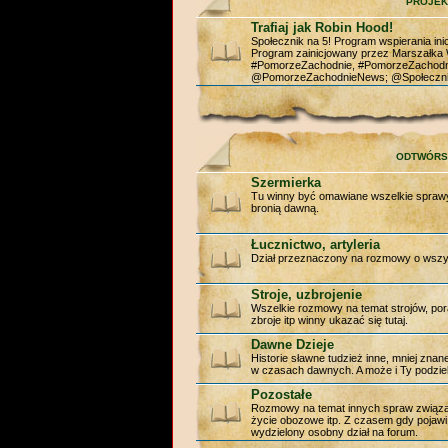
PROJEK
Trafiaj jak Robin Hood!
Społecznik na 5! Program wspierania ini
Program zainicjowany przez Marszałk
#PomorzeZachodnie, #PomorzeZachod
@PomorzeZachodnieNews; @Społeczni
ODTWÓR
Szermierka
Tu winny być omawiane wszelkie sprawy 
bronią dawną.
Łucznictwo, artyleria
Dział przeznaczony na rozmowy o wszyst
Stroje, uzbrojenie
Wszelkie rozmowy na temat strojów, por
zbroje itp winny ukazać się tutaj.
Dawne Dzieje
Historie sławne tudzież inne, mniej zna
w czasach dawnych. A może i Ty podziel
Pozostałe
Rozmowy na temat innych spraw związan
życie obozowe itp. Z czasem gdy pojawi 
wydzielony osobny dział na forum.