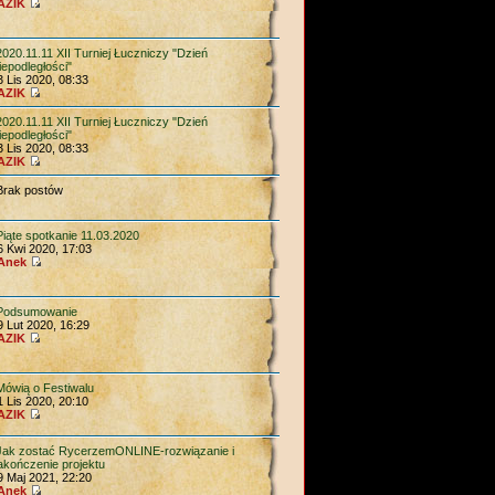
AZIK
2020.11.11 XII Turniej Łuczniczy "Dzień
iepodległości"
3 Lis 2020, 08:33
AZIK
2020.11.11 XII Turniej Łuczniczy "Dzień
iepodległości"
3 Lis 2020, 08:33
AZIK
Brak postów
Piąte spotkanie 11.03.2020
6 Kwi 2020, 17:03
Anek
Podsumowanie
9 Lut 2020, 16:29
AZIK
Mówią o Festiwalu
1 Lis 2020, 20:10
AZIK
Jak zostać RycerzemONLINE-rozwiązanie i
akończenie projektu
9 Maj 2021, 22:20
Anek