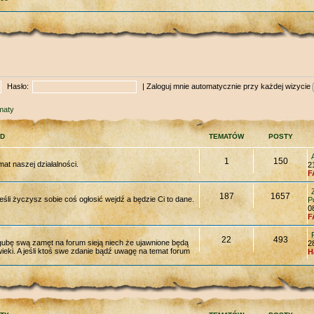
Hasło:
|
Zaloguj mnie automatycznie przy każdej wizycie
maty
D
TEMATÓW
POSTY
1
150
mat naszej działalności.
2
F
187
1657
eśli życzysz sobie coś ogłosić wejdź a będzie Ci to dane.
P
0
F
22
493
 zgubę swą zamęt na forum sieją niech że ujawnione będą
2
ieki. A jeśli ktoś swe zdanie bądź uwagę na temat forum
H