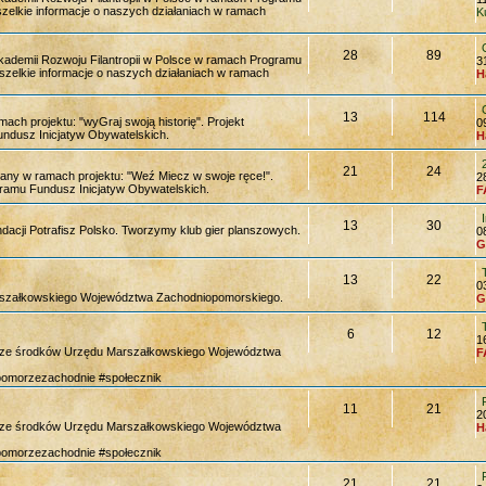
 wszelkie informacje o naszych działaniach w ramach
K
28
89
kademii Rozwoju Filantropii w Polsce w ramach Programu
3
ę wszelkie informacje o naszych działaniach w ramach
H
13
114
ach projektu: "wyGraj swoją historię". Projekt
0
ndusz Inicjatyw Obywatelskich.
H
21
24
wany w ramach projektu: "Weź Miecz w swoje ręce!".
2
ramu Fundusz Inicjatyw Obywatelskich.
F
13
30
acji Potrafisz Polsko. Tworzymy klub gier planszowych.
0
G
13
22
0
szałkowskiego Województwa Zachodniopomorskiego.
G
6
12
1
y ze środków Urzędu Marszałkowskiego Województwa
F
pomorzezachodnie #społecznik
11
21
2
y ze środków Urzędu Marszałkowskiego Województwa
H
pomorzezachodnie #społecznik
21
21