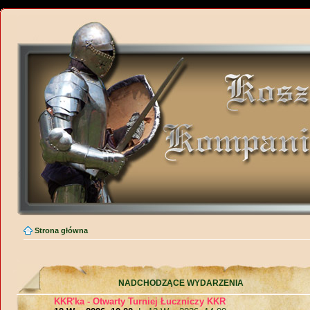
Strona główna
NADCHODZĄCE WYDARZENIA
KKR'ka - Otwarty Turniej Łuczniczy KKR