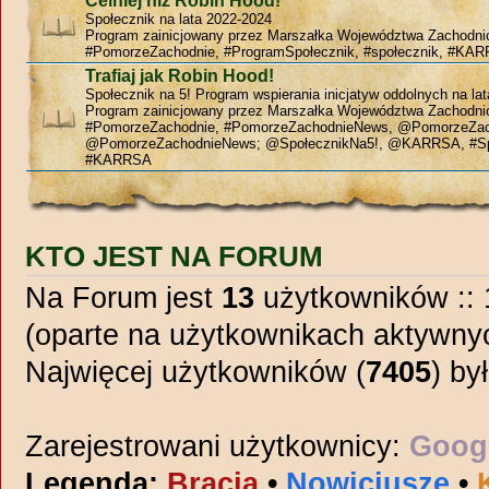
Celniej niż Robin Hood!
Społecznik na lata 2022-2024
Program zainicjowany przez Marszałka Województwa Zachodn
#PomorzeZachodnie, #ProgramSpołecznik, #społecznik, #KAR
Trafiaj jak Robin Hood!
Społecznik na 5! Program wspierania inicjatyw oddolnych na la
Program zainicjowany przez Marszałka Województwa Zachodn
#PomorzeZachodnie, #PomorzeZachodnieNews, @PomorzeZac
@PomorzeZachodnieNews; @SpołecznikNa5!, @KARRSA, #Sp
#KARRSA
KTO JEST NA FORUM
Na Forum jest
13
użytkowników :: 1
(oparte na użytkownikach aktywnyc
Najwięcej użytkowników (
7405
) by
Zarejestrowani użytkownicy:
Googl
Legenda:
Bracia
•
Nowicjusze
•