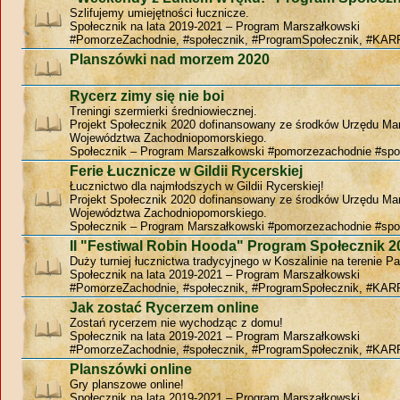
Szlifujemy umiejętności łucznicze.
Społecznik na lata 2019-2021 – Program Marszałkowski
#PomorzeZachodnie, #społecznik, #ProgramSpołecznik, #KAR
Planszówki nad morzem 2020
Rycerz zimy się nie boi
Treningi szermierki średniowiecznej.
Projekt Społecznik 2020 dofinansowany ze środków Urzędu Ma
Województwa Zachodniopomorskiego.
Społecznik – Program Marszałkowski #pomorzezachodnie #spo
Ferie Łucznicze w Gildii Rycerskiej
Łucznictwo dla najmłodszych w Gildii Rycerskiej!
Projekt Społecznik 2020 dofinansowany ze środków Urzędu Ma
Województwa Zachodniopomorskiego.
Społecznik – Program Marszałkowski #pomorzezachodnie #spo
II "Festiwal Robin Hooda" Program Społecznik 2
Duży turniej łucznictwa tradycyjnego w Koszalinie na terenie P
Społecznik na lata 2019-2021 – Program Marszałkowski
#PomorzeZachodnie, #społecznik, #ProgramSpołecznik, #KAR
Jak zostać Rycerzem online
Zostań rycerzem nie wychodząc z domu!
Społecznik na lata 2019-2021 – Program Marszałkowski
#PomorzeZachodnie, #społecznik, #ProgramSpołecznik, #KAR
Planszówki online
Gry planszowe online!
Społecznik na lata 2019-2021 – Program Marszałkowski