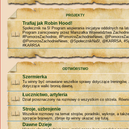
PROJEKTY
Trafiaj jak Robin Hood!
Społecznik na 5! Program wspierania inicjatyw oddolnych na la
Program zainicjowany przez Marszałka Województwa Zachodn
#PomorzeZachodnie, #PomorzeZachodnieNews, @PomorzeZac
@PomorzeZachodnieNews; @SpołecznikNa5!, @KARRSA, #Sp
#KARRSA
ODTWÓRSTWO
Szermierka
Tu winny być omawiane wszelkie sprawy dotyczące treningów, 
dotyczące walki bronią dawną.
Łucznictwo, artyleria
Dział przeznaczony na rozmowy o wszystkim co strzela. Równie
Stroje, uzbrojenie
Wszelkie rozmowy na temat strojów, poradniki, wykroje, a tak
sprzęcie bojowym, zbroje itp winny ukazać się tutaj.
Dawne Dzieje