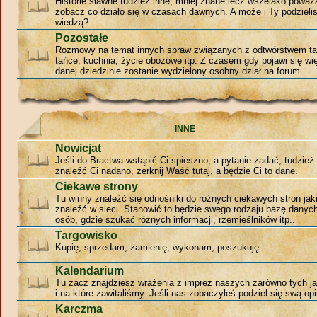
Historie sławne tudzież inne, mniej znane lecz wszelako poważ
zobacz co działo się w czasach dawnych. A może i Ty podzieli
wiedzą?
Pozostałe
Rozmowy na temat innych spraw związanych z odtwórstwem ta
tańce, kuchnia, życie obozowe itp. Z czasem gdy pojawi się w
danej dziedzinie zostanie wydzielony osobny dział na forum.
INNE
Nowicjat
Jeśli do Bractwa wstąpić Ci spieszno, a pytanie zadać, tudzie
znaleźć Ci nadano, zerknij Waść tutaj, a będzie Ci to dane.
Ciekawe strony
Tu winny znaleźć się odnośniki do różnych ciekawych stron jak
znaleźć w sieci. Stanowić to będzie swego rodzaju bazę danyc
osób, gdzie szukać różnych informacji, rzemieślników itp..
Targowisko
Kupię, sprzedam, zamienię, wykonam, poszukuję...
Kalendarium
Tu zacz znajdziesz wrażenia z imprez naszych zarówno tych jak
i na które zawitaliśmy. Jeśli nas zobaczyłeś podziel się swą opi
Karczma