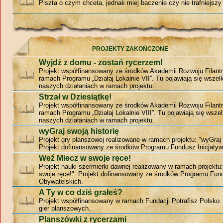
Piszta o czym chceta, jednak miej baczenie czy nie trafniejszy 
PROJEKTY ZAKOŃCZONE
Wyjdź z domu - zostań rycerzem!
Projekt współfinansowany ze środków Akademii Rozwoju Filantr
ramach Programu „Działaj Lokalnie VII”. Tu pojawiają się wszelk
naszych działaniach w ramach projektu.
Strzał w Dziesiątkę!
Projekt współfinansowany ze środków Akademii Rozwoju Filantr
ramach Programu „Działaj Lokalnie VIII”. Tu pojawiają się wszel
naszych działaniach w ramach projektu.
wyGraj swoją historię
Projekt gry planszowej realizowane w ramach projektu: "wyGraj 
Projekt dofinansowany ze środków Programu Fundusz Inicjatyw
Weź Miecz w swoje ręce!
Projekt nauki szermierki dawnej realizowany w ramach projekt
swoje ręce!". Projekt dofinansowany ze środków Programu Fund
Obywatelskich.
A Ty w co dziś grałeś?
Projekt współfinansowany w ramach Fundacji Potrafisz Polsko
gier planszowych.
Planszówki z rycerzami