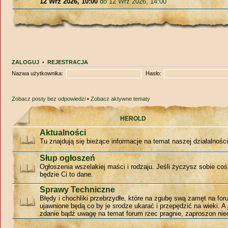
12 Wrz 2026, 10:00
do 12 Wrz 2026, 14:00
ZALOGUJ
•
REJESTRACJA
Nazwa użytkownika:
Hasło:
Zobacz posty bez odpowiedzi
•
Zobacz aktywne tematy
HEROLD
Aktualności
Tu znajdują się bieżące informacje na temat naszej działalności
Słup ogłoszeń
Ogłoszenia wszelakiej maści i rodzaju. Jeśli życzysz sobie coś
będzie Ci to dane.
Sprawy Techniczne
Błędy i chochliki przebrzydłe, które na zgubę swą zamęt na for
ujawnione będą co by je srodze ukarać i przepędzić na wieki. A 
zdanie bądź uwagę na temat forum rzec pragnie, zaproszon niec