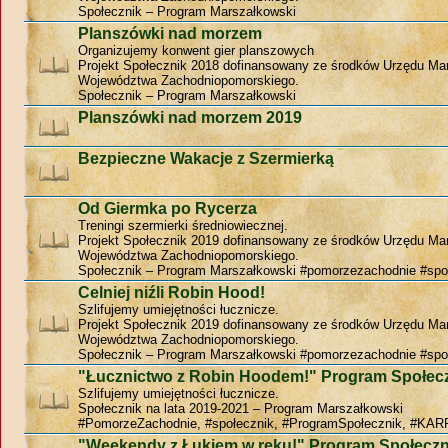
Społecznik – Program Marszałkowski
Planszówki nad morzem
Organizujemy konwent gier planszowych
Projekt Społecznik 2018 dofinansowany ze środków Urzędu Ma
Województwa Zachodniopomorskiego.
Społecznik – Program Marszałkowski
Planszówki nad morzem 2019
Bezpieczne Wakacje z Szermierką
Od Giermka po Rycerza
Treningi szermierki średniowiecznej.
Projekt Społecznik 2019 dofinansowany ze środków Urzędu Ma
Województwa Zachodniopomorskiego.
Społecznik – Program Marszałkowski #pomorzezachodnie #spo
Celniej niźli Robin Hood!
Szlifujemy umiejętności łucznicze.
Projekt Społecznik 2019 dofinansowany ze środków Urzędu Ma
Województwa Zachodniopomorskiego.
Społecznik – Program Marszałkowski #pomorzezachodnie #spo
"Łucznictwo z Robin Hoodem!" Program Społec
Szlifujemy umiejętności łucznicze.
Społecznik na lata 2019-2021 – Program Marszałkowski
#PomorzeZachodnie, #społecznik, #ProgramSpołecznik, #KAR
"Weekendy z Łukiem w ręku!" Program Społeczn