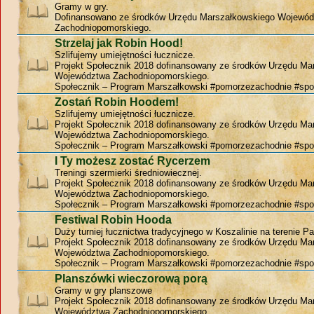
Gramy w gry.
Dofinansowano ze środków Urzędu Marszałkowskiego Wojewó
Zachodniopomorskiego.
Strzelaj jak Robin Hood!
Szlifujemy umiejętności łucznicze.
Projekt Społecznik 2018 dofinansowany ze środków Urzędu Ma
Województwa Zachodniopomorskiego.
Społecznik – Program Marszałkowski #pomorzezachodnie #spo
Zostań Robin Hoodem!
Szlifujemy umiejętności łucznicze.
Projekt Społecznik 2018 dofinansowany ze środków Urzędu Ma
Województwa Zachodniopomorskiego.
Społecznik – Program Marszałkowski #pomorzezachodnie #spo
I Ty możesz zostać Rycerzem
Treningi szermierki średniowiecznej.
Projekt Społecznik 2018 dofinansowany ze środków Urzędu Ma
Województwa Zachodniopomorskiego.
Społecznik – Program Marszałkowski #pomorzezachodnie #spo
Festiwal Robin Hooda
Duży turniej łucznictwa tradycyjnego w Koszalinie na terenie P
Projekt Społecznik 2018 dofinansowany ze środków Urzędu Ma
Województwa Zachodniopomorskiego.
Społecznik – Program Marszałkowski #pomorzezachodnie #spo
Planszówki wieczorową porą
Gramy w gry planszowe
Projekt Społecznik 2018 dofinansowany ze środków Urzędu Ma
Województwa Zachodniopomorskiego.