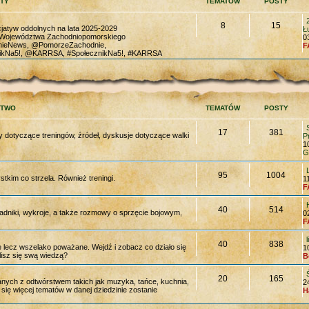
TY
TEMATÓW
POSTY
8
15
cjatyw oddolnych na lata 2025-2029
Ł
a Województwa Zachodniopomorskiego
0
nieNews, @PomorzeZachodnie,
F
kNa5!, @KARRSA, #SpołecznikNa5!, #KARRSA
STWO
TEMATÓW
POSTY
17
381
dotyczące treningów, źródeł, dyskusje dotyczące walki
P
1
G
95
1004
kim co strzela. Również treningi.
1
F
40
514
adniki, wykroje, a także rozmowy o sprzęcie bojowym,
0
F
40
838
ne lecz wszelako poważane. Wejdź i zobacz co działo się
1
isz się swą wiedzą?
B
20
165
ych z odtwórstwem takich jak muzyka, tańce, kuchnia,
2
się więcej tematów w danej dziedzinie zostanie
H