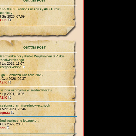
OSTATNI POST
2025.08.02 Trening Łuczniczy #6 i Turniej
uczniczy!
3 Sie 2026, 07:09
AZIK
OSTATNI POST
Szermierka przy Klubie Wojskowym 8 Pułku
rzeciwlotniczego
0 Lis 2025, 11:07
rzegorzWiking
Liga Łucznicza Koszalin 2026
1 Cze 2026, 09:37
AZIK
Historia uzbrojenia w średniowieczu
2 Lip 2021, 10:05
AZIK
liczebność armii średniowiecznych
0 Mar 2023, 23:46
ognaa
Średniowieczne jedzonko...
4 Lis 2022, 23:35
aris