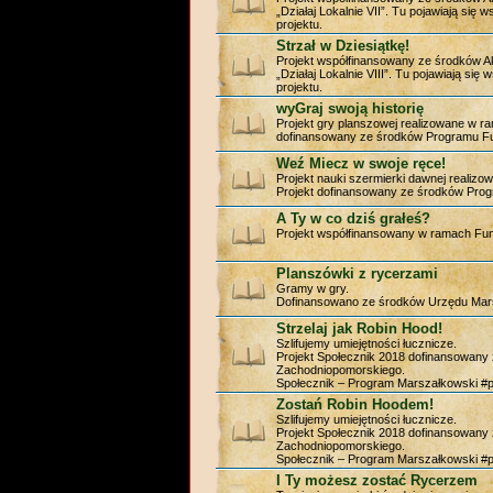
„Działaj Lokalnie VII”. Tu pojawiają się
projektu.
Strzał w Dziesiątkę!
Projekt współfinansowany ze środków A
„Działaj Lokalnie VIII”. Tu pojawiają si
projektu.
wyGraj swoją historię
Projekt gry planszowej realizowane w ram
dofinansowany ze środków Programu Fu
Weź Miecz w swoje ręce!
Projekt nauki szermierki dawnej realizo
Projekt dofinansowany ze środków Prog
A Ty w co dziś grałeś?
Projekt współfinansowany w ramach Fund
Planszówki z rycerzami
Gramy w gry.
Dofinansowano ze środków Urzędu Mar
Strzelaj jak Robin Hood!
Szlifujemy umiejętności łucznicze.
Projekt Społecznik 2018 dofinansowan
Zachodniopomorskiego.
Społecznik – Program Marszałkowski #
Zostań Robin Hoodem!
Szlifujemy umiejętności łucznicze.
Projekt Społecznik 2018 dofinansowan
Zachodniopomorskiego.
Społecznik – Program Marszałkowski #
I Ty możesz zostać Rycerzem