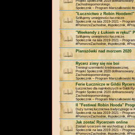
Projekt Społecznik 2019 dofinansowan
Zachodniopomorskiego.
Społecznik – Program Marszałkowski #
"Łucznictwo z Robin Hoodem!"
Szlifujemy umiejętności łucznicze.
Społecznik na lata 2019-2021 – Progra
#PomorzeZachodnie, #społecznik, #Pr
"Weekendy z Łukiem w ręku!" 
Szlifujemy umiejętności łucznicze.
Społecznik na lata 2019-2021 – Progra
#PomorzeZachodnie, #społecznik, #Pr
Planszówki nad morzem 2020
Rycerz zimy się nie boi
Treningi szermierki średniowiecznej.
Projekt Społecznik 2020 dofinansowan
Zachodniopomorskiego.
Społecznik – Program Marszałkowski #
Ferie Łucznicze w Gildii Rycers
Łucznictwo dla najmłodszych w Gildii Ryc
Projekt Społecznik 2020 dofinansowan
Zachodniopomorskiego.
Społecznik – Program Marszałkowski #
II "Festiwal Robin Hooda" Pro
Duży turniej łucznictwa tradycyjnego w 
Społecznik na lata 2019-2021 – Progra
#PomorzeZachodnie, #społecznik, #Pr
Jak zostać Rycerzem online
Zostań rycerzem nie wychodząc z domu
Społecznik na lata 2019-2021 – Progra
#PomorzeZachodnie, #społecznik, #Pr