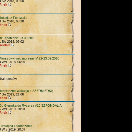
4 Sie 2018, 09:50
Anek
Relacja z Festiwalu
3 Sie 2018, 08:28
Anek
#11 spotkanie 23.08.2018
1 Sie 2018, 09:02
andalf
Planszówki nad morzem IV 22-23.09.2018
9 Wrz 2018, 06:07
Anek
Brak postów
Bezpieczne Wakacje z SZERMIERKĄ
7 Sie 2019, 21:06
Anek
Od Giermka do Rycerza #10 SZPONDALIA
5 Wrz 2019, 20:01
Anek
Turniej na zakończenie
9 Wrz 2019, 20:37