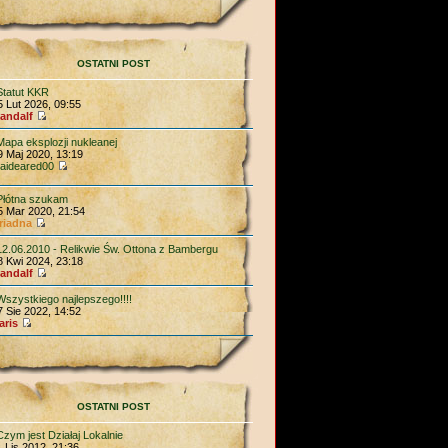
OSTATNI POST
Statut KKR
5 Lut 2026, 09:55
andalf
Mapa eksplozji nukleanej
9 Maj 2020, 13:19
aideared00
Płótna szukam
5 Mar 2020, 21:54
riadna
12.06.2010 - Relikwie Św. Ottona z Bambergu
8 Kwi 2024, 23:18
andalf
Wszystkiego najlepszego!!!!
7 Sie 2022, 14:52
aris
OSTATNI POST
Czym jest Działaj Lokalnie
1 Lis 2012, 21:36