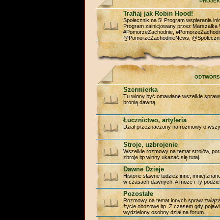
PROJEK
Trafiaj jak Robin Hood!
Społecznik na 5! Program wspierania ini
Program zainicjowany przez Marszałk
#PomorzeZachodnie, #PomorzeZachod
@PomorzeZachodnieNews; @Społeczni
ODTWÓR
Szermierka
Tu winny być omawiane wszelkie sprawy 
bronią dawną.
Łucznictwo, artyleria
Dział przeznaczony na rozmowy o wszyst
Stroje, uzbrojenie
Wszelkie rozmowy na temat strojów, por
zbroje itp winny ukazać się tutaj.
Dawne Dzieje
Historie sławne tudzież inne, mniej zna
w czasach dawnych. A może i Ty podziel
Pozostałe
Rozmowy na temat innych spraw związan
życie obozowe itp. Z czasem gdy pojawi 
wydzielony osobny dział na forum.