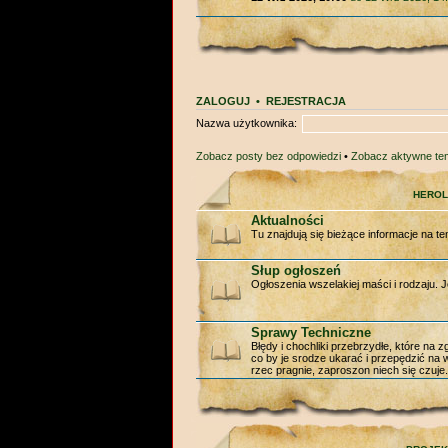
ZALOGUJ
•
REJESTRACJA
Nazwa użytkownika:
Zobacz posty bez odpowiedzi
•
Zobacz aktywne te
HEROL
Aktualności
Tu znajdują się bieżące informacje na te
Słup ogłoszeń
Ogłoszenia wszelakiej maści i rodzaju. J
Sprawy Techniczne
Błędy i chochliki przebrzydłe, które na
co by je srodze ukarać i przepędzić na w
rzec pragnie, zaproszon niech się czuje.