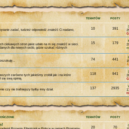
TEMATÓW
POSTY
10
391
 pytanie zadać, tudzież odpowiedź znaleźć Ci nadano,
2
G
15
179
ch ciekawych stron jakie udało na m się znaleźć w sieci.
2
 danych dla nowych osób, gdzie szukać różnych
m
74
441
szukuję...
1
A
118
941
szych zarówno tych jakieśmy zrobili jak i na które
2
 się swą opinią.
G
137
2935
e czy nie trafniejszy byłby inny dział.
1
H
KOŃCZONE
TEMATÓW
POSTY
m!
20
70
kademii Rozwoju Filantropii w Polsce w ramach Programu
1