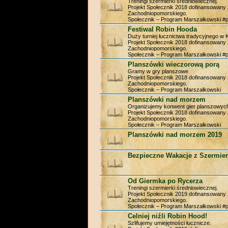
Treningi szermierki średniowiecznej.
Projekt Społecznik 2018 dofinansowan
Zachodniopomorskiego.
Społecznik – Program Marszałkowski #
Festiwal Robin Hooda
Duży turniej łucznictwa tradycyjnego w 
Projekt Społecznik 2018 dofinansowan
Zachodniopomorskiego.
Społecznik – Program Marszałkowski #
Planszówki wieczorową porą
Gramy w gry planszowe
Projekt Społecznik 2018 dofinansowan
Zachodniopomorskiego.
Społecznik – Program Marszałkowski
Planszówki nad morzem
Organizujemy konwent gier planszowyc
Projekt Społecznik 2018 dofinansowan
Zachodniopomorskiego.
Społecznik – Program Marszałkowski
Planszówki nad morzem 2019
Bezpieczne Wakacje z Szermier
Od Giermka po Rycerza
Treningi szermierki średniowiecznej.
Projekt Społecznik 2019 dofinansowan
Zachodniopomorskiego.
Społecznik – Program Marszałkowski #
Celniej niźli Robin Hood!
Szlifujemy umiejętności łucznicze.