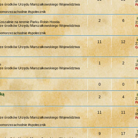
2
y ze środków Urzędu Marszałkowskiego Województwa
P
pomorzezachodnie #społecznik
2
6
Koszalinie na terenie Parku Robin Hooda.
2
y ze środków Urzędu Marszałkowskiego Województwa
P
pomorzezachodnie #społecznik
11
12
2
y ze środków Urzędu Marszałkowskiego Województwa
G
1
2
h
1
y ze środków Urzędu Marszałkowskiego Województwa
P
0
0
ką
2
4
2
P
11
11
0
y ze środków Urzędu Marszałkowskiego Województwa
P
pomorzezachodnie #społecznik
9
17
2