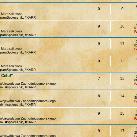
0
0
m Marszałkowski
ogramSpołecznik, #KARR
9
16
0
m Marszałkowski
F
ogramSpołecznik, #KARR
9
17
0
m Marszałkowski
F
ogramSpołecznik, #KARR
0
0
m Marszałkowski
ogramSpołecznik, #KARR
 Celu!"
7
15
0
a Województwa Zachodniopomorskiego
F
ik, #społecznik, #KARR
8
14
3
a Województwa Zachodniopomorskiego
F
ik, #społecznik, #KARR
9
15
1
a Województwa Zachodniopomorskiego
F
ik, #społecznik, #KARR
9
17
2
a Województwa Zachodniopomorskiego
F