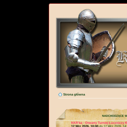
Strona główna
NADCHODZĄCE W
KKR'ka - Otwarty Turniej Łuczniczy 
12 Wrz 2026, 10:00
do 12 Wrz 2026, 14