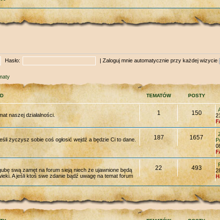
Hasło:
|
Zaloguj mnie automatycznie przy każdej wizycie
maty
D
TEMATÓW
POSTY
1
150
mat naszej działalności.
2
F
187
1657
eśli życzysz sobie coś ogłosić wejdź a będzie Ci to dane.
P
0
F
22
493
 zgubę swą zamęt na forum sieją niech że ujawnione będą
2
ieki. A jeśli ktoś swe zdanie bądź uwagę na temat forum
H