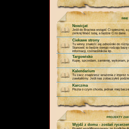
INNE
Nowicjat
Jeśli do Bractwa wstąpić Ci spieszno, a
zerknij Waść tutaj, a będzie Ci to dane.
Ciekawe strony
Tu winny znaleźć się odnośniki do różny
Stanowić to będzie swego rodzaju bazę
informacji, rzemieślników itp..
Targowisko
Kupię, sprzedam, zamienię, wykonam, po
Kalendarium
Tu zacz znajdziesz wrażenia z imprez na
zawitaliśmy. Jeśli nas zobaczyłeś podziel
Karczma
Piszta o czym chceta, jednak miej baczeni
PROJEKTY ZA
Wyjdź z domu - zostań rycerze
Projekt współfinansowany ze środków A