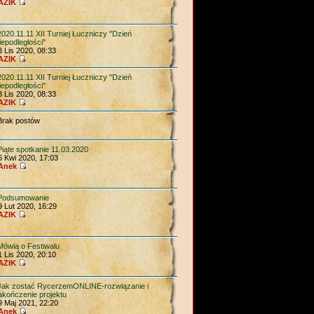
AZIK
2020.11.11 XII Turniej Łuczniczy "Dzień
iepodległości"
3 Lis 2020, 08:33
AZIK
2020.11.11 XII Turniej Łuczniczy "Dzień
iepodległości"
3 Lis 2020, 08:33
AZIK
Brak postów
Piąte spotkanie 11.03.2020
6 Kwi 2020, 17:03
Anek
Podsumowanie
9 Lut 2020, 16:29
AZIK
Mówią o Festiwalu
1 Lis 2020, 20:10
AZIK
Jak zostać RycerzemONLINE-rozwiązanie i
akończenie projektu
9 Maj 2021, 22:20
Anek