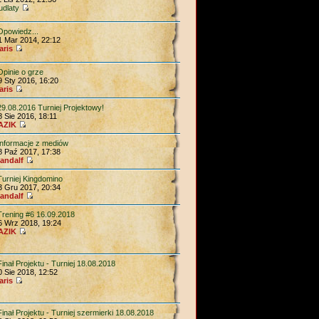
udlaty
Opowiedz...
1 Mar 2014, 22:12
aris
Opinie o grze
9 Sty 2016, 16:20
aris
29.08.2016 Turniej Projektowy!
8 Sie 2016, 18:11
AZIK
Informacje z mediów
8 Paź 2017, 17:38
andalf
Turniej Kingdomino
3 Gru 2017, 20:34
andalf
Trening #6 16.09.2018
6 Wrz 2018, 19:24
AZIK
Finał Projektu - Turniej 18.08.2018
0 Sie 2018, 12:52
aris
Finał Projektu - Turniej szermierki 18.08.2018