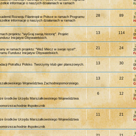
 wszelkie informacje o naszych działaniach w ramach
K
28
89
kademii Rozwoju Filantropii w Polsce w ramach Programu
3
ę wszelkie informacje o naszych działaniach w ramach
H
13
114
ach projektu: "wyGraj swoją historię". Projekt
0
ndusz Inicjatyw Obywatelskich.
H
21
24
wany w ramach projektu: "Weź Miecz w swoje ręce!".
2
ramu Fundusz Inicjatyw Obywatelskich.
F
13
30
acji Potrafisz Polsko. Tworzymy klub gier planszowych.
0
G
13
22
0
szałkowskiego Województwa Zachodniopomorskiego.
G
6
12
1
y ze środków Urzędu Marszałkowskiego Województwa
F
pomorzezachodnie #społecznik
11
21
2
y ze środków Urzędu Marszałkowskiego Województwa
H
pomorzezachodnie #społecznik
21
21