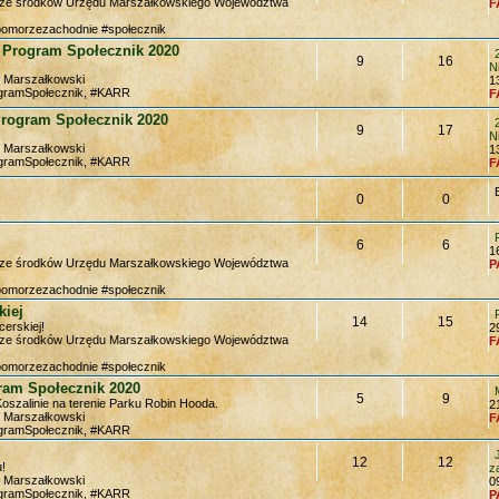
y ze środków Urzędu Marszałkowskiego Województwa
F
pomorzezachodnie #społecznik
 Program Społecznik 2020
9
16
N
m Marszałkowski
1
ogramSpołecznik, #KARR
F
Program Społecznik 2020
9
17
N
m Marszałkowski
1
ogramSpołecznik, #KARR
F
0
0
6
6
1
y ze środków Urzędu Marszałkowskiego Województwa
P
pomorzezachodnie #społecznik
kiej
14
15
erskiej!
2
y ze środków Urzędu Marszałkowskiego Województwa
F
pomorzezachodnie #społecznik
gram Społecznik 2020
5
9
Koszalinie na terenie Parku Robin Hooda.
2
m Marszałkowski
F
ogramSpołecznik, #KARR
12
12
!
z
m Marszałkowski
0
ogramSpołecznik, #KARR
P