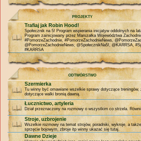
PROJEKTY
Trafiaj jak Robin Hood!
Społecznik na 5! Program wspierania inicjatyw oddolnych na la
Program zainicjowany przez Marszałka Województwa Zachodn
#PomorzeZachodnie, #PomorzeZachodnieNews, @PomorzeZac
@PomorzeZachodnieNews; @SpołecznikNa5!, @KARRSA, #Sp
#KARRSA
ODTWÓRSTWO
Szermierka
Tu winny być omawiane wszelkie sprawy dotyczące treningów, 
dotyczące walki bronią dawną.
Łucznictwo, artyleria
Dział przeznaczony na rozmowy o wszystkim co strzela. Równie
Stroje, uzbrojenie
Wszelkie rozmowy na temat strojów, poradniki, wykroje, a tak
sprzęcie bojowym, zbroje itp winny ukazać się tutaj.
Dawne Dzieje