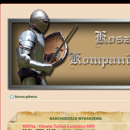
Strona główna
NADCHODZĄCE WYDARZENIA
KKR'ka - Otwarty Turniej Łuczniczy KKR