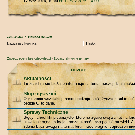
12 Wrz 2026, 10:00
do 12 Wrz 2026, 14:00
ZALOGUJ
•
REJESTRACJA
Nazwa użytkownika:
Hasło:
Zobacz posty bez odpowiedzi
•
Zobacz aktywne tematy
HEROLD
Aktualności
Tu znajdują się bieżące informacje na temat naszej działalności
Słup ogłoszeń
Ogłoszenia wszelakiej maści i rodzaju. Jeśli życzysz sobie coś
będzie Ci to dane.
Sprawy Techniczne
Błędy i chochliki przebrzydłe, które na zgubę swą zamęt na for
ujawnione będą co by je srodze ukarać i przepędzić na wieki. A 
zdanie bądź uwagę na temat forum rzec pragnie, zaproszon niec