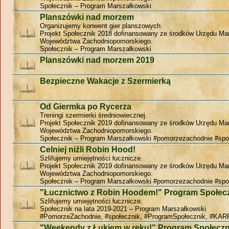
Społecznik – Program Marszałkowski
Planszówki nad morzem
Organizujemy konwent gier planszowych
Projekt Społecznik 2018 dofinansowany ze środków Urzędu Ma
Województwa Zachodniopomorskiego.
Społecznik – Program Marszałkowski
Planszówki nad morzem 2019
Bezpieczne Wakacje z Szermierką
Od Giermka po Rycerza
Treningi szermierki średniowiecznej.
Projekt Społecznik 2019 dofinansowany ze środków Urzędu Ma
Województwa Zachodniopomorskiego.
Społecznik – Program Marszałkowski #pomorzezachodnie #spo
Celniej niźli Robin Hood!
Szlifujemy umiejętności łucznicze.
Projekt Społecznik 2019 dofinansowany ze środków Urzędu Ma
Województwa Zachodniopomorskiego.
Społecznik – Program Marszałkowski #pomorzezachodnie #spo
"Łucznictwo z Robin Hoodem!" Program Społec
Szlifujemy umiejętności łucznicze.
Społecznik na lata 2019-2021 – Program Marszałkowski
#PomorzeZachodnie, #społecznik, #ProgramSpołecznik, #KAR
"Weekendy z Łukiem w ręku!" Program Społeczn