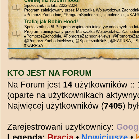
Celniej niż Robin Hood!
Społecznik na lata 2022-2024
Program zainicjowany przez Marszałka Województwa Zachodn
#PomorzeZachodnie, #ProgramSpołecznik, #społecznik, #KAR
Trafiaj jak Robin Hood!
Społecznik na 5! Program wspierania inicjatyw oddolnych na la
Program zainicjowany przez Marszałka Województwa Zachodn
#PomorzeZachodnie, #PomorzeZachodnieNews, @PomorzeZac
@PomorzeZachodnieNews; @SpołecznikNa5!, @KARRSA, #Sp
#KARRSA
KTO JEST NA FORUM
Na Forum jest
14
użytkowników :: 1
(oparte na użytkownikach aktywnyc
Najwięcej użytkowników (
7405
) by
Zarejestrowani użytkownicy:
Googl
Legenda:
Bracia
•
Nowicjusze
•