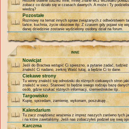
Historie sławne tudzież inne, mniej znane lecz wszelako poważ
zobacz co działo się w czasach dawnych. A może i Ty podzieli
wiedzą?
Pozostałe
Rozmowy na temat innych spraw związanych z odtwórstwem ta
tańce, kuchnia, życie obozowe itp. Z czasem gdy pojawi się w
danej dziedzinie zostanie wydzielony osobny dział na forum.
INNE
Nowicjat
Jeśli do Bractwa wstąpić Ci spieszno, a pytanie zadać, tudzie
znaleźć Ci nadano, zerknij Waść tutaj, a będzie Ci to dane.
Ciekawe strony
Tu winny znaleźć się odnośniki do różnych ciekawych stron jak
znaleźć w sieci. Stanowić to będzie swego rodzaju bazę danyc
osób, gdzie szukać różnych informacji, rzemieślników itp..
Targowisko
Kupię, sprzedam, zamienię, wykonam, poszukuję...
Kalendarium
Tu zacz znajdziesz wrażenia z imprez naszych zarówno tych jak
i na które zawitaliśmy. Jeśli nas zobaczyłeś podziel się swą opi
Karczma