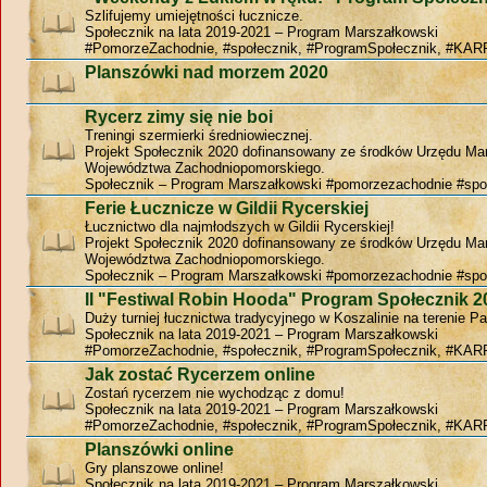
Szlifujemy umiejętności łucznicze.
Społecznik na lata 2019-2021 – Program Marszałkowski
#PomorzeZachodnie, #społecznik, #ProgramSpołecznik, #KAR
Planszówki nad morzem 2020
Rycerz zimy się nie boi
Treningi szermierki średniowiecznej.
Projekt Społecznik 2020 dofinansowany ze środków Urzędu Ma
Województwa Zachodniopomorskiego.
Społecznik – Program Marszałkowski #pomorzezachodnie #spo
Ferie Łucznicze w Gildii Rycerskiej
Łucznictwo dla najmłodszych w Gildii Rycerskiej!
Projekt Społecznik 2020 dofinansowany ze środków Urzędu Ma
Województwa Zachodniopomorskiego.
Społecznik – Program Marszałkowski #pomorzezachodnie #spo
II "Festiwal Robin Hooda" Program Społecznik 2
Duży turniej łucznictwa tradycyjnego w Koszalinie na terenie P
Społecznik na lata 2019-2021 – Program Marszałkowski
#PomorzeZachodnie, #społecznik, #ProgramSpołecznik, #KAR
Jak zostać Rycerzem online
Zostań rycerzem nie wychodząc z domu!
Społecznik na lata 2019-2021 – Program Marszałkowski
#PomorzeZachodnie, #społecznik, #ProgramSpołecznik, #KAR
Planszówki online
Gry planszowe online!
Społecznik na lata 2019-2021 – Program Marszałkowski