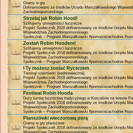
Gramy w gry.
Dofinansowano ze środków Urzędu Marszałkowskiego Wojewó
Zachodniopomorskiego.
Strzelaj jak Robin Hood!
Szlifujemy umiejętności łucznicze.
Projekt Społecznik 2018 dofinansowany ze środków Urzędu Ma
Województwa Zachodniopomorskiego.
Społecznik – Program Marszałkowski #pomorzezachodnie #spo
Zostań Robin Hoodem!
Szlifujemy umiejętności łucznicze.
Projekt Społecznik 2018 dofinansowany ze środków Urzędu Ma
Województwa Zachodniopomorskiego.
Społecznik – Program Marszałkowski #pomorzezachodnie #spo
I Ty możesz zostać Rycerzem
Treningi szermierki średniowiecznej.
Projekt Społecznik 2018 dofinansowany ze środków Urzędu Ma
Województwa Zachodniopomorskiego.
Społecznik – Program Marszałkowski #pomorzezachodnie #spo
Festiwal Robin Hooda
Duży turniej łucznictwa tradycyjnego w Koszalinie na terenie P
Projekt Społecznik 2018 dofinansowany ze środków Urzędu Ma
Województwa Zachodniopomorskiego.
Społecznik – Program Marszałkowski #pomorzezachodnie #spo
Planszówki wieczorową porą
Gramy w gry planszowe
Projekt Społecznik 2018 dofinansowany ze środków Urzędu Ma
Województwa Zachodniopomorskiego.