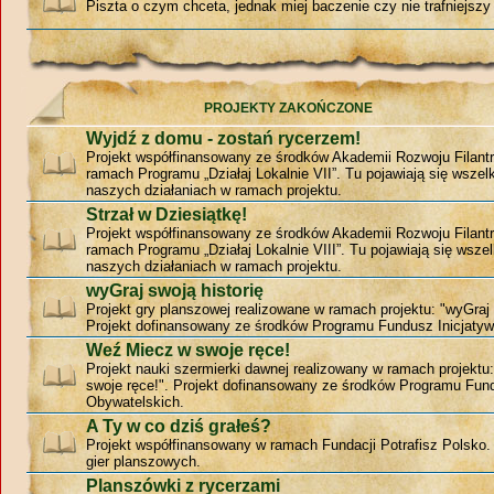
Piszta o czym chceta, jednak miej baczenie czy nie trafniejszy 
PROJEKTY ZAKOŃCZONE
Wyjdź z domu - zostań rycerzem!
Projekt współfinansowany ze środków Akademii Rozwoju Filantr
ramach Programu „Działaj Lokalnie VII”. Tu pojawiają się wszelk
naszych działaniach w ramach projektu.
Strzał w Dziesiątkę!
Projekt współfinansowany ze środków Akademii Rozwoju Filantr
ramach Programu „Działaj Lokalnie VIII”. Tu pojawiają się wszel
naszych działaniach w ramach projektu.
wyGraj swoją historię
Projekt gry planszowej realizowane w ramach projektu: "wyGraj 
Projekt dofinansowany ze środków Programu Fundusz Inicjatyw
Weź Miecz w swoje ręce!
Projekt nauki szermierki dawnej realizowany w ramach projekt
swoje ręce!". Projekt dofinansowany ze środków Programu Fund
Obywatelskich.
A Ty w co dziś grałeś?
Projekt współfinansowany w ramach Fundacji Potrafisz Polsko
gier planszowych.
Planszówki z rycerzami