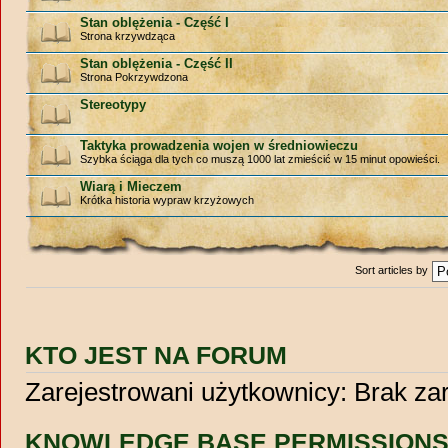
Stan oblężenia - Część I
Strona krzywdząca
Stan oblężenia - Część II
Strona Pokrzywdzona
Stereotypy
Taktyka prowadzenia wojen w średniowieczu
Szybka ściąga dla tych co muszą 1000 lat zmieścić w 15 minut opowieści.
Wiarą i Mieczem
Krótka historia wypraw krzyżowych
Sort articles by
KTO JEST NA FORUM
Zarejestrowani użytkownicy: Brak z
KNOWLEDGE BASE PERMISSION