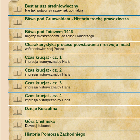
Bestiariusz średniowieczny
Nie taki potwór straszny, jak go malują
Bitwa pod Grunwaldem - Historia trochę prawdziwsza
Bitwa pod Tatowem 1446
między mieszkańcami Koszalina i Kołobrzegu
Charakterystyka procesu powstawania i rozwoju miast
w średniowiecznej Polsce
Czas krucjat - cz. 1
impresja historyczna by Haris
Czas krucjat - cz. 2
impresja historyczna by Haris
Czas krucjat - cz. 3
impresja historyczna by Haris
Czas krucjat - cz. 4
impresja historyczna by Haris
Dzieje Koszalina
Góra Chełmska
Dawniej i obecnie
Historia Pomorza Zachodniego