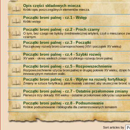
Opis części składowych miecza
Krótki opis poszczególnych elementów miecza.
Początki broni palnej - cz.1 - Wstęp
Krótki wstęp
Początki broni palnej - cz.2 - Proch czarny
O tym, bez czego nie byłoby średniowiecznej artylerii, czyli o mieszance 
czarnym.
Początki broni palnej - cz.3 - Początki
Początkowy rozwój broni czarnoprochowej (XIV i początek XV wieku)
Początki broni palnej - cz.4 - Szybki rozwój
XV wiek - okres wielkich zmian i szybkiego rozwoju broni palnej
Początki broni palnej - cz.5 - Rozpowszechnienie
Rozpowszechnienie użycia broni palnej w drugiej połowie XV wieku, dzięki h
innowacyjnym metodom walki.
Początki broni palnej - cz.6 - Wpływ na rozwój fortyfikacji
Zmiany w sztuce fortyfikacji, jakie musiały zaistnieć aby skutecznie bronić 
Początki broni palnej - cz.7 - Ostatnie przełomowe zmiany
Pierwsze trzy dekady XVI wieku - ostatnie przełomowe odkrycia i usprawnie
Początki broni palnej - cz.8 - Podsumowanie
Krótkie podsumowanie i bibliografia dla zainteresowanych tematem
Sort articles by