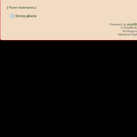
[
Panel moderatora
]
Strona główna
Powered by
phpBB
© PhpBB
K
Profesjon
Medieval Sty