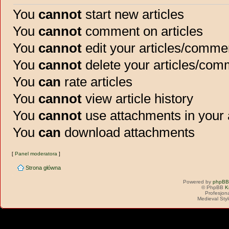
You
cannot
start new articles
You
cannot
comment on articles
You
cannot
edit your articles/comme
You
cannot
delete your articles/co
You
can
rate articles
You
cannot
view article history
You
cannot
use attachments in your
You
can
download attachments
[
Panel moderatora
]
Strona główna
Powered by
phpBB
© PhpBB
K
Profesjon
Medieval Sty