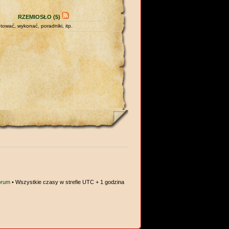
RZEMIOSŁO (5)
tować, wykonać, poradniki, itp.
orum
• Wszystkie czasy w strefie UTC + 1 godzina