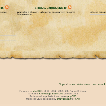
16)
STROJE, UZBROJENIE (9)
ństwie,
Wszystko o strojach, uzbrojeniu datowanych na okres
Jak coś przygo
średniowiecza.
Ekipa
•
Usuń cookies utworzone przez f
Powered by
phpBB
© 2000, 2002, 2005, 2007 phpBB Group
© PhpBB
Knowledge Base Mod
version 1.0.2
Profesjonalne polskie tłumaczenie
phpBB3
Medieval Style designed by
crazygandalf
for
KKR