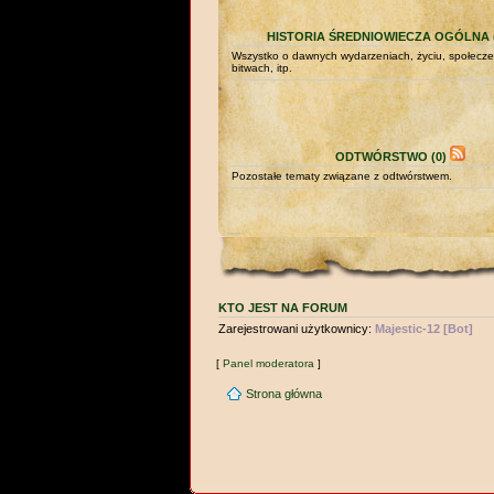
HISTORIA ŚREDNIOWIECZA OGÓLNA (
Wszystko o dawnych wydarzeniach, życiu, społecze
bitwach, itp.
ODTWÓRSTWO (0)
Pozostałe tematy związane z odtwórstwem.
KTO JEST NA FORUM
Zarejestrowani użytkownicy:
Majestic-12 [Bot]
[
Panel moderatora
]
Strona główna