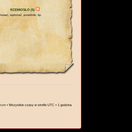
RZEMIOSŁO (5)
tować, wykonać, poradniki, itp.
orum
• Wszystkie czasy w strefie UTC + 1 godzina