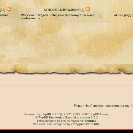
16)
STROJE, UZBROJENIE (9)
ństwie,
Wszystko o strojach, uzbrojeniu datowanych na okres
Jak coś przygo
średniowiecza.
Ekipa
•
Usuń cookies utworzone przez f
Powered by
phpBB
© 2000, 2002, 2005, 2007 phpBB Group
© PhpBB
Knowledge Base Mod
version 1.0.2
Profesjonalne polskie tłumaczenie
phpBB3
Medieval Style designed by
crazygandalf
for
KKR