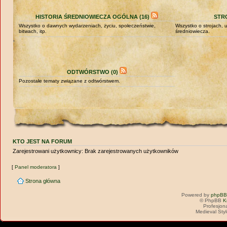
HISTORIA ŚREDNIOWIECZA OGÓLNA (16)
STRO
Wszystko o dawnych wydarzeniach, życiu, społeczeństwie,
Wszystko o strojach,
bitwach, itp.
średniowiecza.
ODTWÓRSTWO (0)
Pozostałe tematy związane z odtwórstwem.
KTO JEST NA FORUM
Zarejestrowani użytkownicy: Brak zarejestrowanych użytkowników
[
Panel moderatora
]
Strona główna
Powered by
phpBB
© PhpBB
K
Profesjon
Medieval Sty