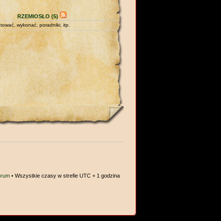
RZEMIOSŁO (5)
tować, wykonać, poradniki, itp.
orum
• Wszystkie czasy w strefie UTC + 1 godzina