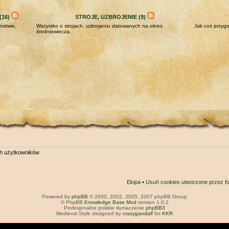
16)
STROJE, UZBROJENIE (9)
ństwie,
Wszystko o strojach, uzbrojeniu datowanych na okres
Jak coś przygo
średniowiecza.
ch użytkowników
Ekipa
•
Usuń cookies utworzone przez f
Powered by
phpBB
© 2000, 2002, 2005, 2007 phpBB Group
© PhpBB
Knowledge Base Mod
version 1.0.2
Profesjonalne polskie tłumaczenie
phpBB3
Medieval Style designed by
crazygandalf
for
KKR