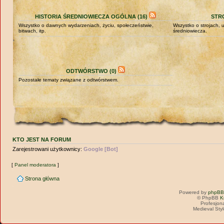
HISTORIA ŚREDNIOWIECZA OGÓLNA (16)
STRO
Wszystko o dawnych wydarzeniach, życiu, społeczeństwie,
Wszystko o strojach,
bitwach, itp.
średniowiecza.
ODTWÓRSTWO (0)
Pozostałe tematy związane z odtwórstwem.
KTO JEST NA FORUM
Zarejestrowani użytkownicy:
Google [Bot]
[
Panel moderatora
]
Strona główna
Powered by
phpBB
© PhpBB
K
Profesjon
Medieval Sty