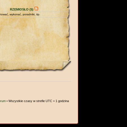
RZEMIOSŁO (5)
tować, wykonać, poradniki, itp.
orum
• Wszystkie czasy w strefie UTC + 1 godzina