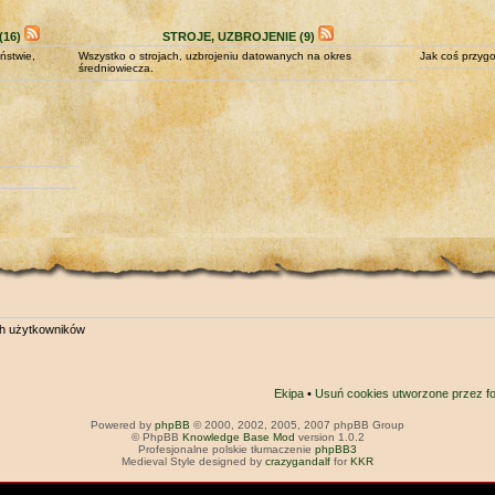
16)
STROJE, UZBROJENIE (9)
ństwie,
Wszystko o strojach, uzbrojeniu datowanych na okres
Jak coś przygo
średniowiecza.
ch użytkowników
Ekipa
•
Usuń cookies utworzone przez f
Powered by
phpBB
© 2000, 2002, 2005, 2007 phpBB Group
© PhpBB
Knowledge Base Mod
version 1.0.2
Profesjonalne polskie tłumaczenie
phpBB3
Medieval Style designed by
crazygandalf
for
KKR