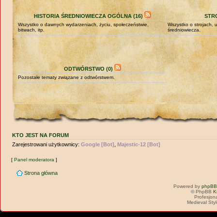
HISTORIA ŚREDNIOWIECZA OGÓLNA (16)
STRO
Wszystko o dawnych wydarzeniach, życiu, społeczeństwie,
Wszystko o strojach,
bitwach, itp.
średniowiecza.
ODTWÓRSTWO (0)
Pozostałe tematy związane z odtwórstwem.
KTO JEST NA FORUM
Zarejestrowani użytkownicy:
Google [Bot]
,
Majestic-12 [Bot]
[
Panel moderatora
]
Strona główna
Powered by
phpBB
© PhpBB
K
Profesjon
Medieval Sty