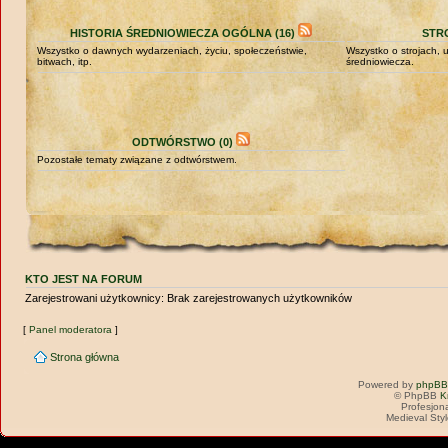
HISTORIA ŚREDNIOWIECZA OGÓLNA (16)
STRO
Wszystko o dawnych wydarzeniach, życiu, społeczeństwie,
Wszystko o strojach,
bitwach, itp.
średniowiecza.
ODTWÓRSTWO (0)
Pozostałe tematy związane z odtwórstwem.
KTO JEST NA FORUM
Zarejestrowani użytkownicy: Brak zarejestrowanych użytkowników
[
Panel moderatora
]
Strona główna
Powered by
phpBB
© PhpBB
K
Profesjon
Medieval Sty