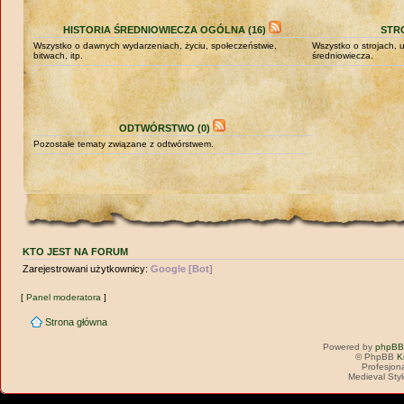
HISTORIA ŚREDNIOWIECZA OGÓLNA (16)
STRO
Wszystko o dawnych wydarzeniach, życiu, społeczeństwie,
Wszystko o strojach,
bitwach, itp.
średniowiecza.
ODTWÓRSTWO (0)
Pozostałe tematy związane z odtwórstwem.
KTO JEST NA FORUM
Zarejestrowani użytkownicy:
Google [Bot]
[
Panel moderatora
]
Strona główna
Powered by
phpBB
© PhpBB
K
Profesjon
Medieval Sty