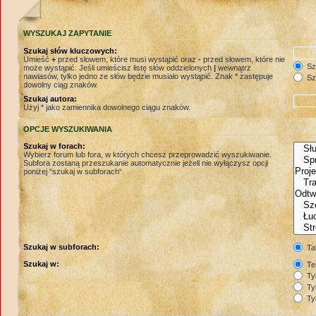
WYSZUKAJ ZAPYTANIE
Szukaj słów kluczowych:
Umieść
+
przed słowem, które musi wystąpić oraz
-
przed słowem, które nie
Szu
może wystąpić. Jeśli umieścisz listę słów oddzielonych
|
wewnątrz
nawiasów, tylko jedno ze słów będzie musiało wystąpić. Znak * zastępuje
Szu
dowolny ciąg znaków.
Szukaj autora:
Użyj * jako zamiennika dowolnego ciągu znaków.
OPCJE WYSZUKIWANIA
Szukaj w forach:
Wybierz forum lub fora, w których chcesz przeprowadzić wyszukiwanie.
Subfora zostaną przeszukanie automatycznie jeżeli nie wyłączysz opcji
poniżej “szukaj w subforach“.
Szukaj w subforach:
Ta
Szukaj w:
Te
Tyl
Tyl
Tyl