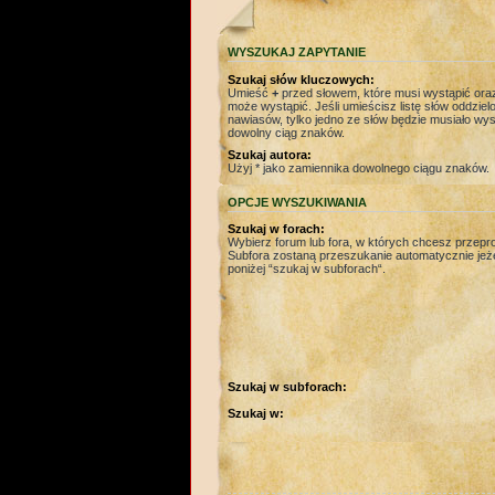
WYSZUKAJ ZAPYTANIE
Szukaj słów kluczowych:
Umieść
+
przed słowem, które musi wystąpić or
może wystąpić. Jeśli umieścisz listę słów oddzie
nawiasów, tylko jedno ze słów będzie musiało wys
dowolny ciąg znaków.
Szukaj autora:
Użyj * jako zamiennika dowolnego ciągu znaków.
OPCJE WYSZUKIWANIA
Szukaj w forach:
Wybierz forum lub fora, w których chcesz przep
Subfora zostaną przeszukanie automatycznie jeżel
poniżej “szukaj w subforach“.
Szukaj w subforach:
Szukaj w: