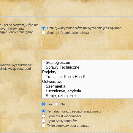
az
-
przed słowem, które nie
Szukaj wszystkich słów lub wyrażenia jeśli wpisano
lonych
|
wewnątrz
tąpić. Znak * zastępuje
Szukaj któregokolwiek słowa
rowadzić wyszukiwanie.
i nie wyłączysz opcji
Tak
Nie
Tematach oraz treściach wiadomości
Tylko tekst wiadomości
Tylko tytuły tematów
Tylko pierwszy post z tematu