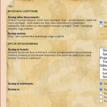
WYSZUKAJ ZAPYTANIE
Szukaj słów kluczowych:
Umieść
+
przed słowem, które musi wystąpić oraz
-
przed słowem, które nie
Szu
może wystąpić. Jeśli umieścisz listę słów oddzielonych
|
wewnątrz
nawiasów, tylko jedno ze słów będzie musiało wystąpić. Znak * zastępuje
Szu
dowolny ciąg znaków.
Szukaj autora:
Użyj * jako zamiennika dowolnego ciągu znaków.
OPCJE WYSZUKIWANIA
Szukaj w forach:
Wybierz forum lub fora, w których chcesz przeprowadzić wyszukiwanie.
Subfora zostaną przeszukanie automatycznie jeżeli nie wyłączysz opcji
poniżej “szukaj w subforach“.
Szukaj w subforach:
Ta
Szukaj w:
Te
Tyl
Tyl
Tyl