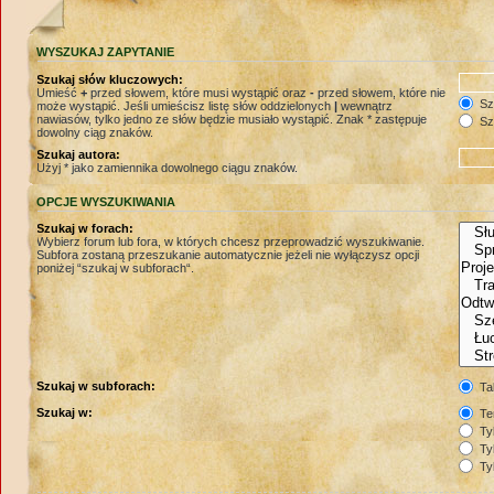
WYSZUKAJ ZAPYTANIE
Szukaj słów kluczowych:
Umieść
+
przed słowem, które musi wystąpić oraz
-
przed słowem, które nie
Szu
może wystąpić. Jeśli umieścisz listę słów oddzielonych
|
wewnątrz
nawiasów, tylko jedno ze słów będzie musiało wystąpić. Znak * zastępuje
Szu
dowolny ciąg znaków.
Szukaj autora:
Użyj * jako zamiennika dowolnego ciągu znaków.
OPCJE WYSZUKIWANIA
Szukaj w forach:
Wybierz forum lub fora, w których chcesz przeprowadzić wyszukiwanie.
Subfora zostaną przeszukanie automatycznie jeżeli nie wyłączysz opcji
poniżej “szukaj w subforach“.
Szukaj w subforach:
Ta
Szukaj w:
Te
Tyl
Tyl
Tyl