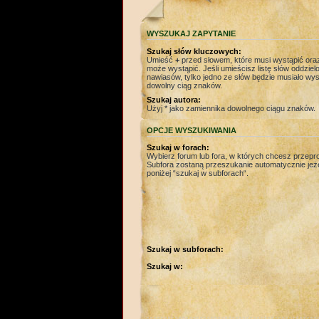
WYSZUKAJ ZAPYTANIE
Szukaj słów kluczowych:
Umieść
+
przed słowem, które musi wystąpić or
może wystąpić. Jeśli umieścisz listę słów oddzie
nawiasów, tylko jedno ze słów będzie musiało wys
dowolny ciąg znaków.
Szukaj autora:
Użyj * jako zamiennika dowolnego ciągu znaków.
OPCJE WYSZUKIWANIA
Szukaj w forach:
Wybierz forum lub fora, w których chcesz przep
Subfora zostaną przeszukanie automatycznie jeżel
poniżej “szukaj w subforach“.
Szukaj w subforach:
Szukaj w: