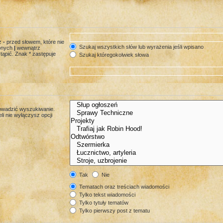
az
-
przed słowem, które nie
Szukaj wszystkich słów lub wyrażenia jeśli wpisano
lonych
|
wewnątrz
tąpić. Znak * zastępuje
Szukaj któregokolwiek słowa
rowadzić wyszukiwanie.
i nie wyłączysz opcji
Tak
Nie
Tematach oraz treściach wiadomości
Tylko tekst wiadomości
Tylko tytuły tematów
Tylko pierwszy post z tematu