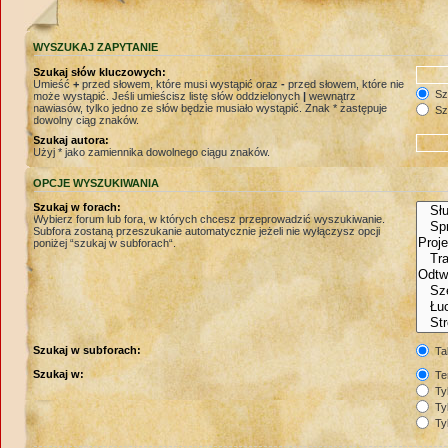
WYSZUKAJ ZAPYTANIE
Szukaj słów kluczowych:
Umieść
+
przed słowem, które musi wystąpić oraz
-
przed słowem, które nie
Szu
może wystąpić. Jeśli umieścisz listę słów oddzielonych
|
wewnątrz
nawiasów, tylko jedno ze słów będzie musiało wystąpić. Znak * zastępuje
Szu
dowolny ciąg znaków.
Szukaj autora:
Użyj * jako zamiennika dowolnego ciągu znaków.
OPCJE WYSZUKIWANIA
Szukaj w forach:
Wybierz forum lub fora, w których chcesz przeprowadzić wyszukiwanie.
Subfora zostaną przeszukanie automatycznie jeżeli nie wyłączysz opcji
poniżej “szukaj w subforach“.
Szukaj w subforach:
Ta
Szukaj w:
Te
Tyl
Tyl
Tyl