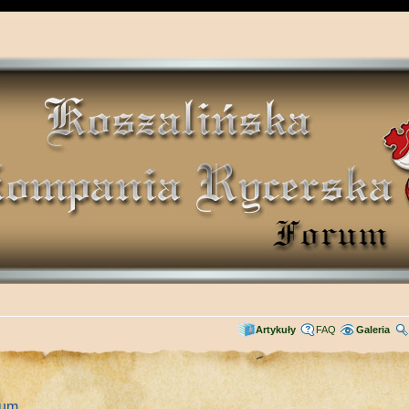
Artykuły
FAQ
Galeria
rum