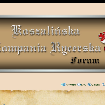
Artykuły
FAQ
Galeria
rum