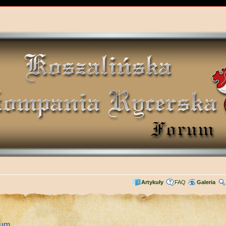
Artykuły
FAQ
Galeria
rum