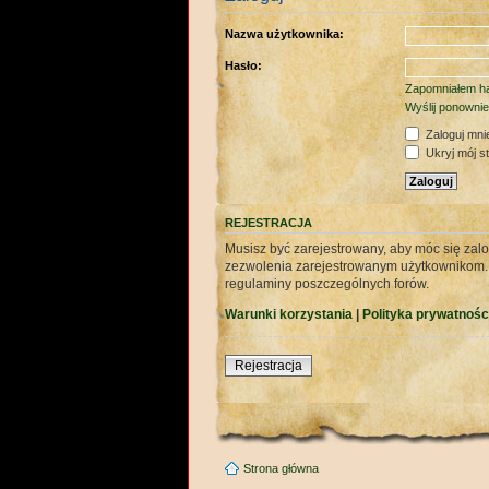
Nazwa użytkownika:
Hasło:
Zapomniałem ha
Wyślij ponownie
Zaloguj mni
Ukryj mój sta
REJESTRACJA
Musisz być zarejestrowany, aby móc się zalo
zezwolenia zarejestrowanym użytkownikom. Za
regulaminy poszczególnych forów.
Warunki korzystania
|
Polityka prywatnośc
Rejestracja
Strona główna