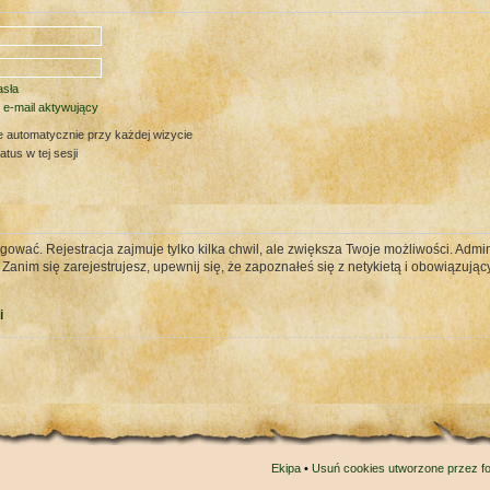
sła
 e-mail aktywujący
e automatycznie przy każdej wizycie
tus w tej sesji
gować. Rejestracja zajmuje tylko kilka chwil, ale zwiększa Twoje możliwości. Ad
nim się zarejestrujesz, upewnij się, że zapoznałeś się z netykietą i obowiązujący
i
Ekipa
•
Usuń cookies utworzone przez f