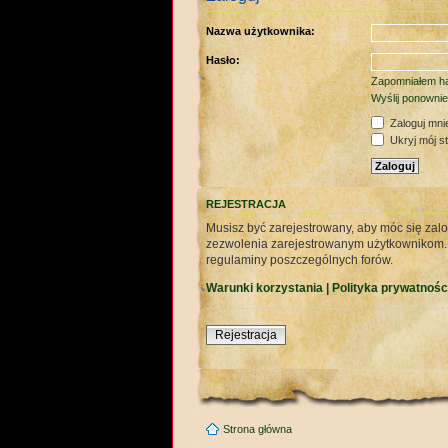
Nazwa użytkownika:
Hasło:
Zapomniałem ha
Wyślij ponownie
Zaloguj mni
Ukryj mój sta
REJESTRACJA
Musisz być zarejestrowany, aby móc się zalo
zezwolenia zarejestrowanym użytkownikom. Za
regulaminy poszczególnych forów.
Warunki korzystania
|
Polityka prywatnośc
Rejestracja
Strona główna