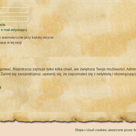
sła
 e-mail aktywujący
e automatycznie przy każdej wizycie
tus w tej sesji
gować. Rejestracja zajmuje tylko kilka chwil, ale zwiększa Twoje możliwości. Ad
nim się zarejestrujesz, upewnij się, że zapoznałeś się z netykietą i obowiązujący
i
Ekipa
•
Usuń cookies utworzone przez f