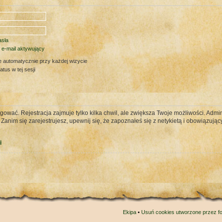
sła
 e-mail aktywujący
e automatycznie przy każdej wizycie
tus w tej sesji
gować. Rejestracja zajmuje tylko kilka chwil, ale zwiększa Twoje możliwości. Ad
nim się zarejestrujesz, upewnij się, że zapoznałeś się z netykietą i obowiązujący
i
Ekipa
•
Usuń cookies utworzone przez f