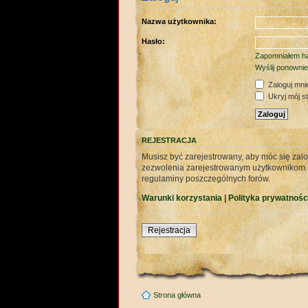
Nazwa użytkownika:
Hasło:
Zapomniałem ha
Wyślij ponownie
Zaloguj mni
Ukryj mój sta
REJESTRACJA
Musisz być zarejestrowany, aby móc się zalo
zezwolenia zarejestrowanym użytkownikom. Za
regulaminy poszczególnych forów.
Warunki korzystania
|
Polityka prywatnośc
Rejestracja
Strona główna