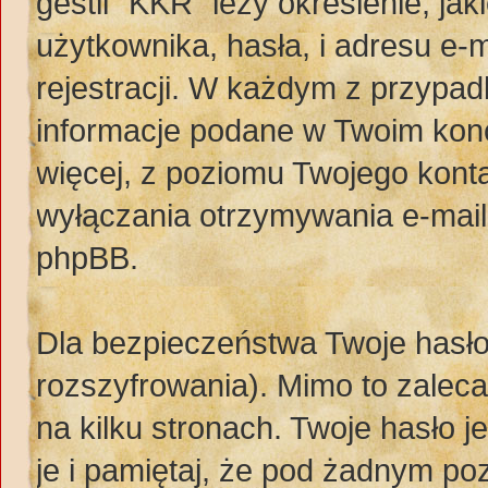
gestii "KKR" leży określenie, ja
użytkownika, hasła, i adresu e
rejestracji. W każdym z przypa
informacje podane w Twoim konc
więcej, z poziomu Twojego kont
wyłączania otrzymywania e-mai
phpBB.
Dla bezpieczeństwa Twoje hasło
rozszyfrowania). Mimo to zalec
na kilku stronach. Twoje hasło 
je i pamiętaj, że pod żadnym po