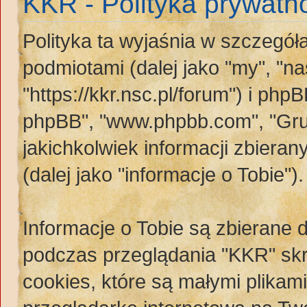
KKR - Polityka prywatn
Polityka ta wyjaśnia w szczegó
podmiotami (dalej jako "my", "na
"https://kkr.nsc.pl/forum") i phpBB
phpBB", "www.phpbb.com", "Gru
jakichkolwiek informacji zbiera
(dalej jako "informacje o Tobie").
Informacje o Tobie są zbierane
podczas przeglądania "KKR" skr
cookies, które są małymi plikam