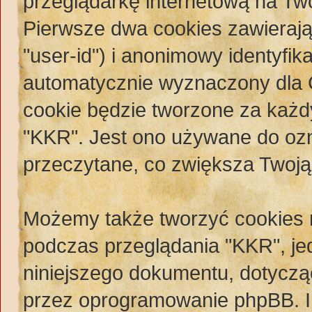
przeglądarkę internetową na Twó
Pierwsze dwa cookies zawierają 
"user-id") i anonimowy identyfikat
automatycznie wyznaczony dla C
cookie będzie tworzone za każ
"KKR". Jest ono używane do ozn
przeczytane, co zwiększa Twoją
Możemy także tworzyć cookies
podczas przeglądania "KKR", j
niniejszego dokumentu, dotycz
przez oprogramowanie phpBB. I