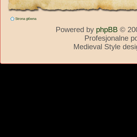
Strona główna
Powered by
phpBB
© 200
Profesjonalne p
Medieval Style des