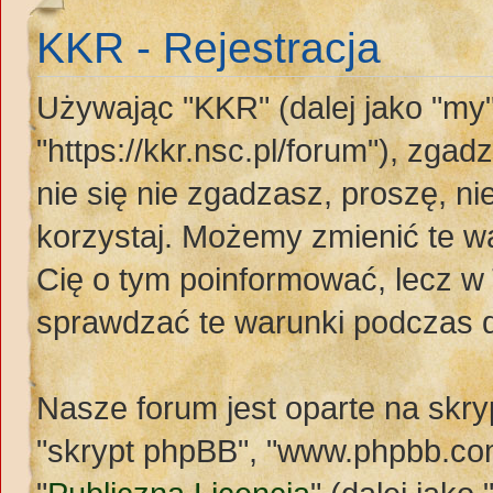
KKR - Rejestracja
Używając "KKR" (dalej jako "my"
"https://kkr.nsc.pl/forum"), zgad
nie się nie zgadzasz, proszę, n
korzystaj. Możemy zmienić te wa
Cię o tym poinformować, lecz w
sprawdzać te warunki podczas 
Nasze forum jest oparte na skryp
"skrypt phpBB", "www.phpbb.com