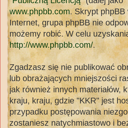
"
Publiczną Licencją
" (dalej jak
www.phpbb.com
. Skrypt phpBB
Internet, grupa phpBB nie odpo
możemy robić. W celu uzyskania
http://www.phpbb.com/
.
Zgadzasz się nie publikować ob
lub obrażających mniejszości ras
jak również innych materiałów,
kraju, kraju, gdzie "KKR" jest
przypadku postępowania niezg
zostaniesz natychmiastowo i be