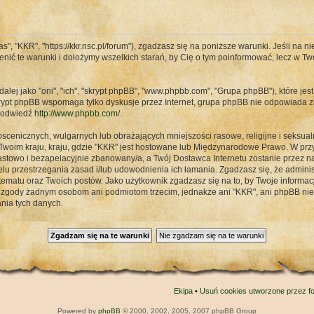
s", "KKR", "https://kkr.nsc.pl/forum"), zgadzasz się na poniższe warunki. Jeśli na n
enić te warunki i dołożymy wszelkich starań, by Cię o tym poinformować, lecz w T
alej jako "oni", "ich", "skrypt phpBB", "www.phpbb.com", "Grupa phpBB"), które jest
rypt phpBB wspomaga tylko dyskusje przez Internet, grupa phpBB nie odpowiada z
B odwiedź
http://www.phpbb.com/
.
scenicznych, wulgarnych lub obrażających mniejszości rasowe, religijne i seksual
Twoim kraju, kraju, gdzie "KKR" jest hostowane lub Międzynarodowe Prawo. W p
stowo i bezapelacyjnie zbanowany/a, a Twój Dostawca Internetu zostanie przez 
lu przestrzegania zasad i/lub udowodnienia ich łamania. Zgadzasz się, że admini
matu oraz Twoich postów. Jako użytkownik zgadzasz się na to, by Twoje informa
j zgody żadnym osobom ani podmiotom trzecim, jednakże ani "KKR", ani phpBB ni
nia tych danych.
Ekipa
•
Usuń cookies utworzone przez f
Powered by
phpBB
© 2000, 2002, 2005, 2007 phpBB Group