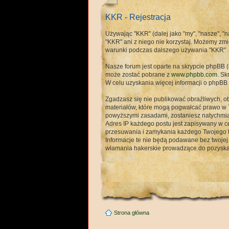
KKR - Rejestracja
Używając "KKR" (dalej jako "my", "nasze", "na
"KKR" ani z niego nie korzystaj. Możemy zmi
warunki podczas dalszego używania "KKR"
Nasze forum jest oparte na skrypcie phpBB (d
może zostać pobrane z
www.phpbb.com
. Sk
W celu uzyskania więcej informacji o phpB
Zgadzasz się nie publikować obraźliwych, ob
materiałów, które mogą pogwałcać prawo w 
powyższymi zasadami, zostaniesz natychmia
Adres IP każdego postu jest zapisywany w ce
przesuwania i zamykania każdego Twojego te
Informacje te nie będą podawane bez twoje
włamania hakerskie prowadzące do pozyska
Strona główna