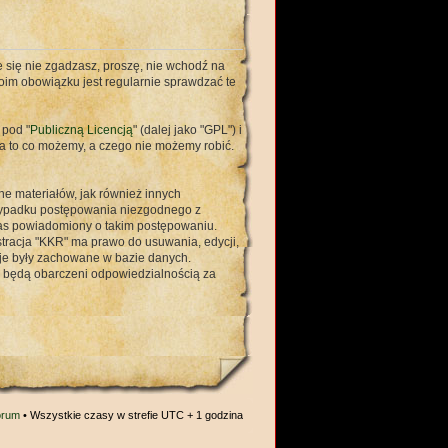
ie się nie zgadzasz, proszę, nie wchodź na
woim obowiązku jest regularnie sprawdzać te
 pod "
Publiczną Licencją
" (dalej jako "GPL") i
a to co możemy, a czego nie możemy robić.
ne materiałów, jak również innych
rzypadku postępowania niezgodnego z
nas powiadomiony o takim postępowaniu.
stracja "KKR" ma prawo do usuwania, edycji,
cje były zachowane w bazie danych.
e będą obarczeni odpowiedzialnością za
orum
• Wszystkie czasy w strefie UTC + 1 godzina