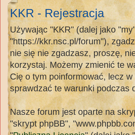
KKR - Rejestracja
Używając "KKR" (dalej jako "my"
"https://kkr.nsc.pl/forum"), zgad
nie się nie zgadzasz, proszę, n
korzystaj. Możemy zmienić te wa
Cię o tym poinformować, lecz w
sprawdzać te warunki podczas 
Nasze forum jest oparte na skryp
"skrypt phpBB", "www.phpbb.com