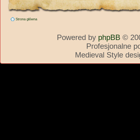
Strona główna
Powered by
phpBB
© 200
Profesjonalne p
Medieval Style des