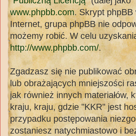
"
Publiczną Licencją
" (dalej jak
www.phpbb.com
. Skrypt phpBB
Internet, grupa phpBB nie odpo
możemy robić. W celu uzyskania
http://www.phpbb.com/
.
Zgadzasz się nie publikować ob
lub obrażających mniejszości ras
jak również innych materiałów,
kraju, kraju, gdzie "KKR" jest
przypadku postępowania niezg
zostaniesz natychmiastowo i be