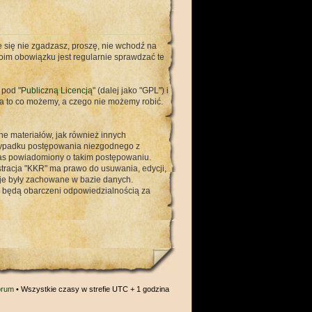
ie się nie zgadzasz, proszę, nie wchodź na
woim obowiązku jest regularnie sprawdzać te
 pod "
Publiczną Licencją
" (dalej jako "GPL") i
a to co możemy, a czego nie możemy robić.
ne materiałów, jak również innych
rzypadku postępowania niezgodnego z
nas powiadomiony o takim postępowaniu.
stracja "KKR" ma prawo do usuwania, edycji,
cje były zachowane w bazie danych.
e będą obarczeni odpowiedzialnością za
orum
• Wszystkie czasy w strefie UTC + 1 godzina