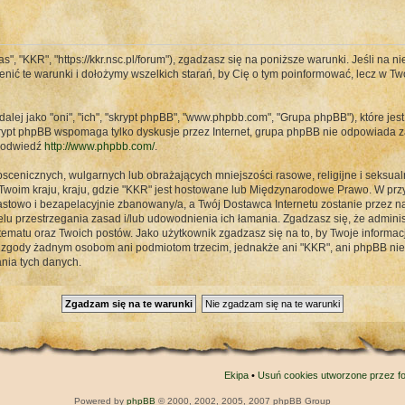
s", "KKR", "https://kkr.nsc.pl/forum"), zgadzasz się na poniższe warunki. Jeśli na n
enić te warunki i dołożymy wszelkich starań, by Cię o tym poinformować, lecz w T
alej jako "oni", "ich", "skrypt phpBB", "www.phpbb.com", "Grupa phpBB"), które jest
rypt phpBB wspomaga tylko dyskusje przez Internet, grupa phpBB nie odpowiada z
B odwiedź
http://www.phpbb.com/
.
scenicznych, wulgarnych lub obrażających mniejszości rasowe, religijne i seksual
Twoim kraju, kraju, gdzie "KKR" jest hostowane lub Międzynarodowe Prawo. W p
stowo i bezapelacyjnie zbanowany/a, a Twój Dostawca Internetu zostanie przez 
lu przestrzegania zasad i/lub udowodnienia ich łamania. Zgadzasz się, że admini
matu oraz Twoich postów. Jako użytkownik zgadzasz się na to, by Twoje informa
j zgody żadnym osobom ani podmiotom trzecim, jednakże ani "KKR", ani phpBB ni
nia tych danych.
Ekipa
•
Usuń cookies utworzone przez f
Powered by
phpBB
© 2000, 2002, 2005, 2007 phpBB Group