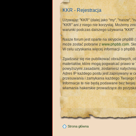
KKR - Rejestracja
Używając "KKR" (dalej jako "my", "nasze", "na
"KKR" ani z niego nie korzystaj. Możemy zmi
warunki podczas dalszego używania "KKR"
Nasze forum jest oparte na skrypcie phpBB (d
może zostać pobrane z
www.phpbb.com
. Sk
W celu uzyskania więcej informacji o phpB
Zgadzasz się nie publikować obraźliwych, ob
materiałów, które mogą pogwałcać prawo w 
powyższymi zasadami, zostaniesz natychmia
Adres IP każdego postu jest zapisywany w ce
przesuwania i zamykania każdego Twojego te
Informacje te nie będą podawane bez twoje
włamania hakerskie prowadzące do pozyska
Strona główna