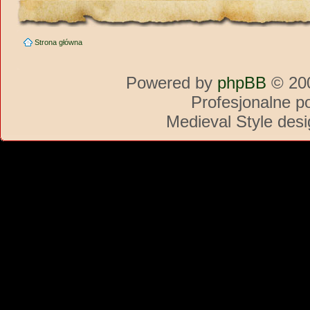
Strona główna
Powered by
phpBB
© 200
Profesjonalne p
Medieval Style des