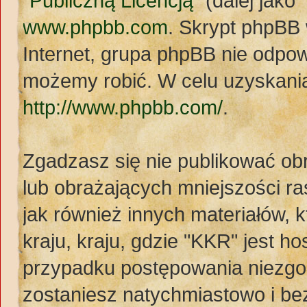
"
Publiczną Licencją
" (dalej jak
www.phpbb.com
. Skrypt phpBB
Internet, grupa phpBB nie odpo
możemy robić. W celu uzyskania
http://www.phpbb.com/
.
Zgadzasz się nie publikować ob
lub obrażających mniejszości ras
jak również innych materiałów,
kraju, kraju, gdzie "KKR" jest
przypadku postępowania niezg
zostaniesz natychmiastowo i be