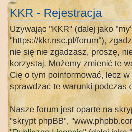
KKR - Rejestracja
Używając "KKR" (dalej jako "my"
"https://kkr.nsc.pl/forum"), zgad
nie się nie zgadzasz, proszę, n
korzystaj. Możemy zmienić te wa
Cię o tym poinformować, lecz w
sprawdzać te warunki podczas 
Nasze forum jest oparte na skryp
"skrypt phpBB", "www.phpbb.com