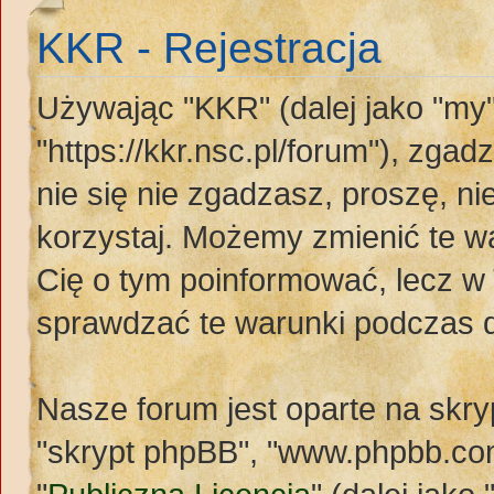
KKR - Rejestracja
Używając "KKR" (dalej jako "my"
"https://kkr.nsc.pl/forum"), zgad
nie się nie zgadzasz, proszę, n
korzystaj. Możemy zmienić te wa
Cię o tym poinformować, lecz w
sprawdzać te warunki podczas 
Nasze forum jest oparte na skryp
"skrypt phpBB", "www.phpbb.com