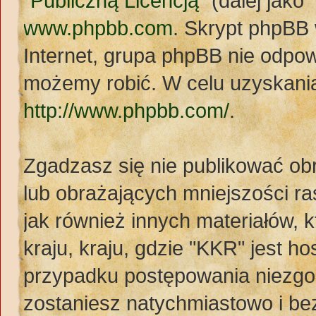
"
Publiczną Licencją
" (dalej jak
www.phpbb.com
. Skrypt phpBB
Internet, grupa phpBB nie odpo
możemy robić. W celu uzyskania
http://www.phpbb.com/
.
Zgadzasz się nie publikować ob
lub obrażających mniejszości ras
jak również innych materiałów,
kraju, kraju, gdzie "KKR" jest
przypadku postępowania niezg
zostaniesz natychmiastowo i be