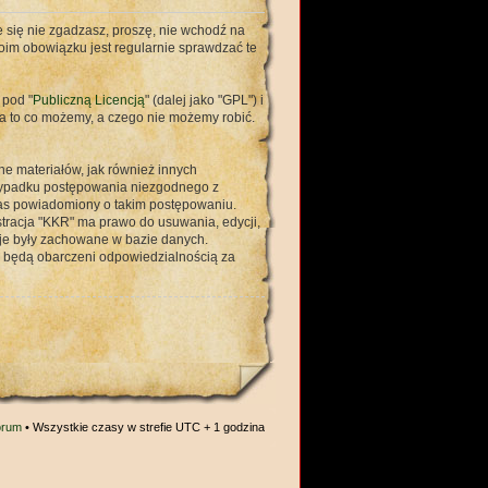
ie się nie zgadzasz, proszę, nie wchodź na
woim obowiązku jest regularnie sprawdzać te
 pod "
Publiczną Licencją
" (dalej jako "GPL") i
a to co możemy, a czego nie możemy robić.
ne materiałów, jak również innych
rzypadku postępowania niezgodnego z
nas powiadomiony o takim postępowaniu.
stracja "KKR" ma prawo do usuwania, edycji,
cje były zachowane w bazie danych.
e będą obarczeni odpowiedzialnością za
orum
• Wszystkie czasy w strefie UTC + 1 godzina