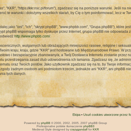
s", "KKR", "https://kkr.nsc.pl/forum"), zgadzasz się na poniższe warunki. Jeśli na n
enić te warunki i dołożymy wszelkich starań, by Cię o tym poinformować, lecz w T
alej jako "oni", "ich", "skrypt phpBB", "www.phpbb.com", "Grupa phpBB"), które jest
rypt phpBB wspomaga tylko dyskusje przez Internet, grupa phpBB nie odpowiada z
B odwiedź
http://www.phpbb.com/
.
scenicznych, wulgarnych lub obrażających mniejszości rasowe, religijne i seksual
Twoim kraju, kraju, gdzie "KKR" jest hostowane lub Międzynarodowe Prawo. W p
stowo i bezapelacyjnie zbanowany/a, a Twój Dostawca Internetu zostanie przez 
lu przestrzegania zasad i/lub udowodnienia ich łamania. Zgadzasz się, że admini
matu oraz Twoich postów. Jako użytkownik zgadzasz się na to, by Twoje informa
j zgody żadnym osobom ani podmiotom trzecim, jednakże ani "KKR", ani phpBB ni
nia tych danych.
Ekipa
•
Usuń cookies utworzone przez f
Powered by
phpBB
© 2000, 2002, 2005, 2007 phpBB Group
Profesjonalne polskie tłumaczenie
phpBB3
Medieval Style designed by
crazygandalf
for
KKR