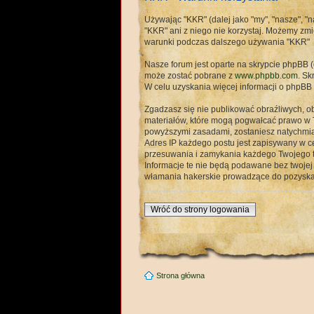
Używając "KKR" (dalej jako "my", "nasze", "na
"KKR" ani z niego nie korzystaj. Możemy zmi
warunki podczas dalszego używania "KKR"
Nasze forum jest oparte na skrypcie phpBB (d
może zostać pobrane z
www.phpbb.com
. Sk
W celu uzyskania więcej informacji o phpB
Zgadzasz się nie publikować obraźliwych, ob
materiałów, które mogą pogwałcać prawo w 
powyższymi zasadami, zostaniesz natychmia
Adres IP każdego postu jest zapisywany w ce
przesuwania i zamykania każdego Twojego te
Informacje te nie będą podawane bez twoje
włamania hakerskie prowadzące do pozyska
Wróć do strony logowania
Strona główna