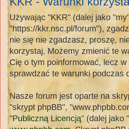
KKR - Warunki korzysta
Używając "KKR" (dalej jako "my"
"https://kkr.nsc.pl/forum"), zgad
nie się nie zgadzasz, proszę, n
korzystaj. Możemy zmienić te wa
Cię o tym poinformować, lecz w
sprawdzać te warunki podczas 
Nasze forum jest oparte na skryp
"skrypt phpBB", "www.phpbb.com
"
Publiczną Licencją
" (dalej jak