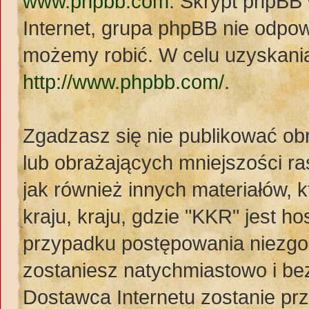
www.phpbb.com
. Skrypt phpBB
Internet, grupa phpBB nie odpo
możemy robić. W celu uzyskania
http://www.phpbb.com/
.
Zgadzasz się nie publikować ob
lub obrażających mniejszości ras
jak również innych materiałów,
kraju, kraju, gdzie "KKR" jest
przypadku postępowania niezg
zostaniesz natychmiastowo i be
Dostawca Internetu zostanie pr