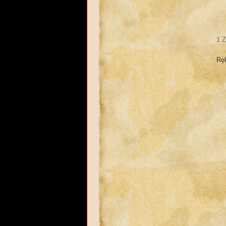
1 Z
Ręk