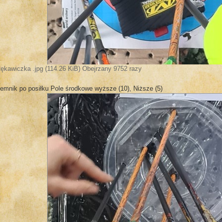
ękawiczka .jpg (114.26 KiB) Obejrzany 9752 razy
emnik po posiłku Pole środkowe wyższe (10), Niższe (5)