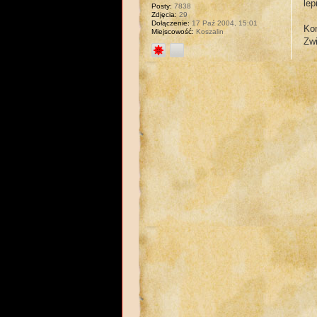
lep
Posty:
7838
Zdjęcia:
29
Dołączenie:
17 Paź 2004, 15:01
Ko
Miejscowość:
Koszalin
Zwi