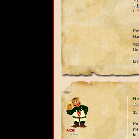
s
(20
Po
Na
wsz
Do
Lif
Re
p
15.
Pr
nie
FAZIK
Bractwo
kon