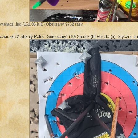
wieracz .jpg (151.06 KiB) Obejrzany 9752 razy
awiczka 2 Strzały Palec "Serceczny" (10) Srodek (8) Reszta (5). Styczne z r