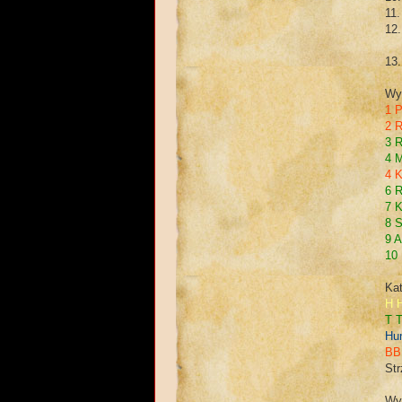
11.
12.
13.
Wyn
1 
2 
3 
4 
4 
6 
7 
8 
9 
10
Ka
H 
T 
Hu
BB 
Str
Wyn