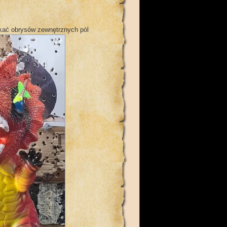
tykać obrysów zewnętrznych pól