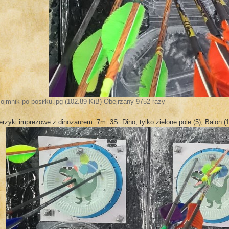
ojmnik po posiłku.jpg (102.89 KiB) Obejrzany 9752 razy
erzyki imprezowe z dinozaurem. 7m. 3S. Dino, tylko zielone pole (5), Balon (1