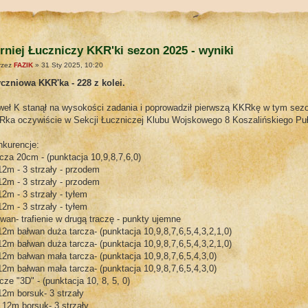
rniej Łuczniczy KKR'ki sezon 2025 - wyniki
rzez
FAZIK
» 31 Sty 2025, 10:20
yczniowa KKR'ka - 228 z kolei.
eł K stanął na wysokości zadania i poprowadził pierwszą KKRkę w tym sezon
Rka oczywiście w Sekcji Łuczniczej Klubu Wojskowego 8 Koszalińskiego Puł
nkurencje:
cza 20cm - (punktacja 10,9,8,7,6,0)
12m - 3 strzały - przodem
12m - 3 strzały - przodem
12m - 3 strzały - tyłem
12m - 3 strzały - tyłem
wan- trafienie w drugą traczę - punkty ujemne
12m bałwan duża tarcza- (punktacja 10,9,8,7,6,5,4,3,2,1,0)
12m bałwan duża tarcza- (punktacja 10,9,8,7,6,5,4,3,2,1,0)
12m bałwan mała tarcza- (punktacja 10,9,8,7,6,5,4,3,0)
12m bałwan mała tarcza- (punktacja 10,9,8,7,6,5,4,3,0)
cze "3D" - (punktacja 10, 8, 5, 0)
12m borsuk- 3 strzały
 12m borsuk- 3 strzały