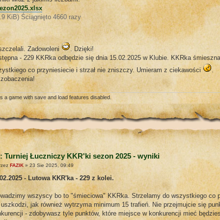
ezon2025.xlsx
.9 KiB) Ściągnięto 4660 razy
szczelali. Zadowoleni
. Dzięki!
stępna - 229 KKRka odbędzie się dnia 15.02.2025 w Klubie. KKRka śmieszna
ystkiego co przyniesiecie i strzał nie zniszczy. Umieram z ciekawości
.
 zobaczenia!
e's a game with save and load features disabled.
: Turniej Łuczniczy KKR'ki sezon 2025 - wyniki
rzez
FAZIK
» 23 Sie 2025, 09:49
02.2025 - Lutowa KKR'ka - 229 z kolei.
owadzimy wszyscy bo to "śmieciowa" KKRka. Strzelamy do wszystkiego co prz
 uszkodzi, jak również wytrzyma minimum 15 trafień. Nie przejmujcie się punk
kurencji - zdobywasz tyle punktów, które miejsce w konkurencji mieć będzi