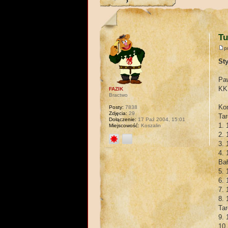
Tu
p
St
Paw
KK
FAZIK
Bractwo
Ko
Posty:
7838
Zdjęcia:
29
Tar
Dołączenie:
17 Paź 2004, 15:01
1. 
Miejscowość:
Koszalin
2. 
3. 
4. 
Bał
5. 
6. 
7. 
8. 
Tar
9. 
10.