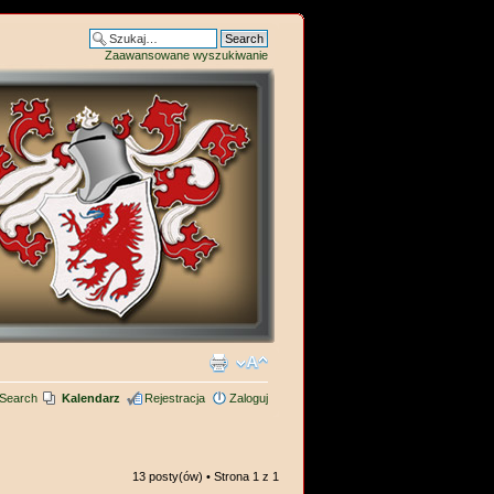
Zaawansowane wyszukiwanie
Search
Kalendarz
Rejestracja
Zaloguj
13 posty(ów) • Strona
1
z
1