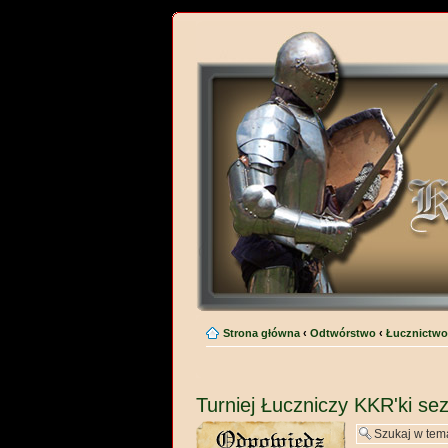
Strona główna
‹
Odtwórstwo
‹
Łucznictwo,
Turniej Łuczniczy KKR'ki se
Wyślij odpowiedź