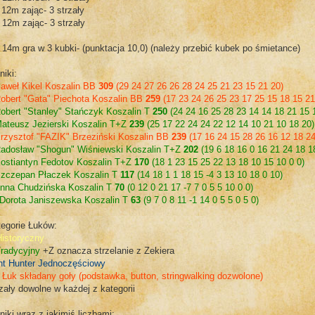
 12m zając- 3 strzały
 12m zając- 3 strzały
 14m gra w 3 kubki- (punktacja 10,0) (należy przebić kubek po śmietance)
iki:
Paweł Kikel Koszalin BB
309
(29 24 27 26 26 28 24 25 21 23 15 21 20)
Robert "Gata" Piechota Koszalin BB
259
(17 23 24 26 25 23 17 25 15 18 15 21
Robert "Stanley" Stańczyk Koszalin T
250
(24 24 16 25 28 23 14 14 18 21 15 
Mateusz Jezierski Koszalin T+Z
239
(25 17 22 24 24 22 12 14 10 21 10 18 20)
Krzysztof "FAZIK" Brzeziński Koszalin BB
239
(17 16 24 15 28 26 16 12 18 24
Radosław "Shogun" Wiśniewski Koszalin T+Z
202
(19 6 18 16 0 16 21 24 18 1
Kostiantyn Fedotov Koszalin T+Z
170
(18 1 23 15 25 22 13 18 10 15 10 0 0)
Szczepan Płaczek Koszalin T
117
(14 18 1 1 18 15 -4 3 13 10 18 0 10)
Anna Chudzińska Koszalin T
70
(0 12 0 21 17 -7 7 0 5 5 10 0 0)
 Dorota Janiszewska Koszalin T
63
(9 7 0 8 11 -1 14 0 5 5 0 5 0)
tegorie Łuków:
Historyczny
Tradycyjny
+Z oznacza strzelanie z Zekiera
nt Hunter Jednoczęściowy
Łuk składany goły (podstawka, button, stringwalking dozwolone)
zały dowolne w każdej z kategorii
iki wraz z jakimiś liczbami: