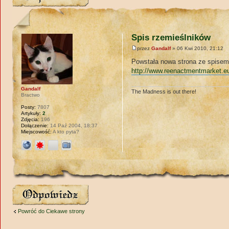
Spis rzemieślników
przez
Gandalf
» 06 Kwi 2010, 21:12
Powstała nowa strona ze spisem 
http://www.reenactmentmarket.eu
Gandalf
The Madness is out there!
Bractwo
Posty:
7807
Artykuły:
2
Zdjęcia:
196
Dołączenie:
14 Paź 2004, 18:37
Miejscowość:
A kto pyta?
Wyślij odpowiedź
Powróć do Ciekawe strony