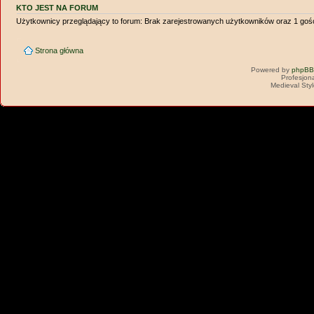
KTO JEST NA FORUM
Użytkownicy przeglądający to forum: Brak zarejestrowanych użytkowników oraz 1 goś
Strona główna
Powered by
phpBB
Profesjon
Medieval Sty