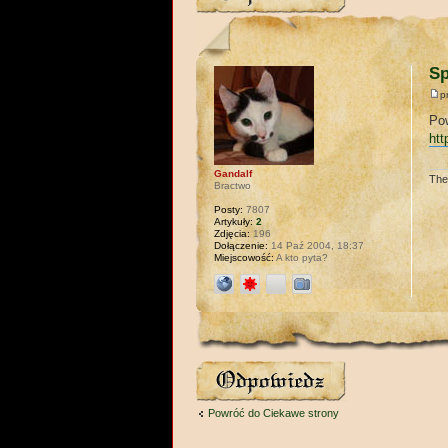
Sp
p
Pow
htt
Gandalf
The
Bractwo
Posty:
7807
Artykuły:
2
Zdjęcia:
196
Dołączenie:
14 Paź 2004, 18:37
Miejscowość:
A kto pyta?
Wyślij odpowiedź
Powróć do Ciekawe strony