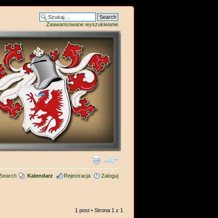
Zaawansowane wyszukiwanie
Search
Kalendarz
Rejestracja
Zaloguj
1 post • Strona
1
z
1