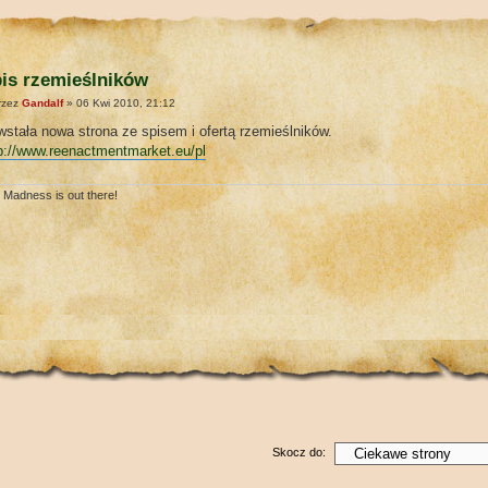
is rzemieślników
rzez
Gandalf
» 06 Kwi 2010, 21:12
stała nowa strona ze spisem i ofertą rzemieślników.
p://www.reenactmentmarket.eu/pl
 Madness is out there!
Skocz do: