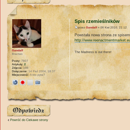
Spis rzemieślników
przez
Gandalf
» 06 Kwi 2010, 21:12
Powstała nowa strona ze spisem 
http://www.reenactmentmarket.eu
Gandalf
The Madness is out there!
Bractwo
Posty:
7807
Artykuły:
2
Zdjęcia:
196
Dołączenie:
14 Paź 2004, 18:37
Miejscowość:
A kto pyta?
Wyślij odpowiedź
Powróć do Ciekawe strony