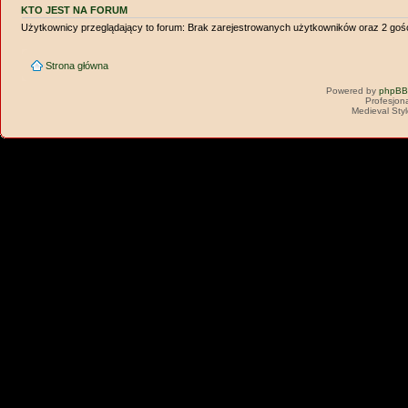
KTO JEST NA FORUM
Użytkownicy przeglądający to forum: Brak zarejestrowanych użytkowników oraz 2 goś
Strona główna
Powered by
phpBB
Profesjon
Medieval Sty