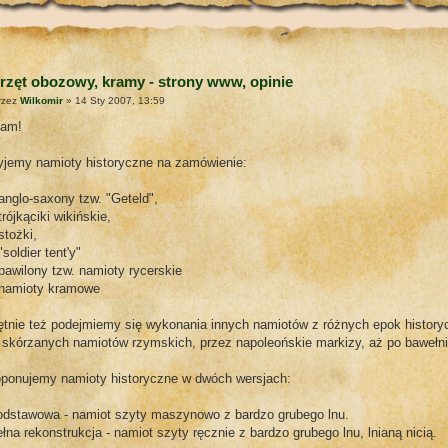
rzęt obozowy, kramy - strony www, opinie
rzez
Wilkomir
» 14 Sty 2007, 13:59
tam!
yjemy namioty historyczne na zamówienie:
 anglo-saxony tzw. "Geteld",
 trójkąciki wikińskie,
 stożki,
 "soldier tent'y"
 pawilony tzw. namioty rycerskie
- namioty kramowe
ętnie też podejmiemy się wykonania innych namiotów z różnych epok history
skórzanych namiotów rzymskich, przez napoleońskie markizy, aż po bawełnia
oponujemy namioty historyczne w dwóch wersjach:
podstawowa - namiot szyty maszynowo z bardzo grubego lnu.
ełna rekonstrukcja - namiot szyty ręcznie z bardzo grubego lnu, lnianą nicią.