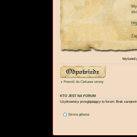
Wy
sk
htt
Za
Wyświetl 
Wyślij odpowiedź
Powróć do Ciekawe strony
KTO JEST NA FORUM
Użytkownicy przeglądający to forum: Brak zarejes
Strona główna