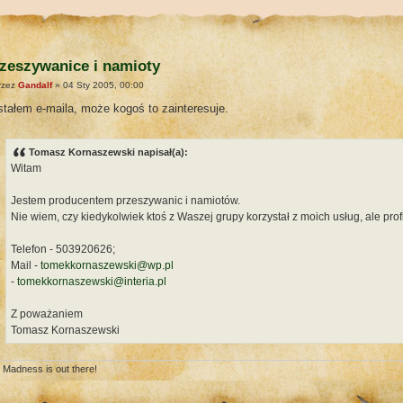
zeszywanice i namioty
rzez
Gandalf
» 04 Sty 2005, 00:00
tałem e-maila, może kogoś to zainteresuje.
Tomasz Kornaszewski napisał(a):
Witam
Jestem producentem przeszywanic i namiotów.
Nie wiem, czy kiedykolwiek ktoś z Waszej grupy korzystał z moich usług, ale pro
Telefon - 503920626;
Mail -
tomekkornaszewski@wp.pl
-
tomekkornaszewski@interia.pl
Z poważaniem
Tomasz Kornaszewski
 Madness is out there!