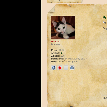
Pr
p
Dos
Gandalf
Bractwo
Posty:
7807
Artykuły:
2
Zdjęcia:
196
Dołączenie:
14 Paź 2004, 18:37
Miejscowość:
A kto pyta?
The