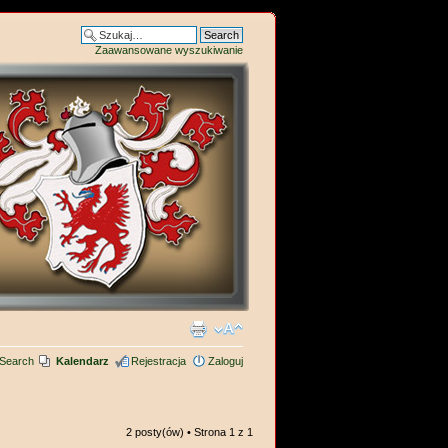
Zaawansowane wyszukiwanie
Search
Kalendarz
Rejestracja
Zaloguj
2 posty(ów) • Strona
1
z
1