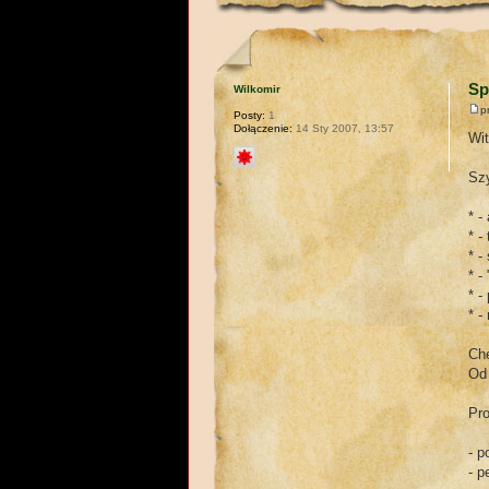
Sp
Wilkomir
p
Posty:
1
Dołączenie:
14 Sty 2007, 13:57
Wi
Sz
* -
* -
* -
* -
* -
* 
Ch
Od 
Pr
- 
- p