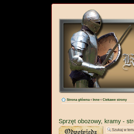
Strona główna
‹
Inne
‹
Ciekawe strony
Sprzęt obozowy, kramy - st
Wyślij odpowiedź