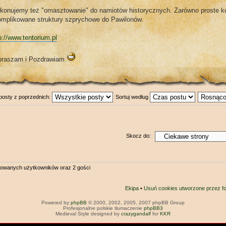
konujemy też "omasztowanie" do namiotów historycznych. Zarówno proste ko
omplikowane struktury szprychowe do Pawilonów.
p://www.tentorium.pl
praszam i Pozdrawiam
posty z poprzednich:
Sortuj według
Skocz do:
trowanych użytkowników oraz 2 gości
Ekipa
•
Usuń cookies utworzone przez f
Powered by
phpBB
© 2000, 2002, 2005, 2007 phpBB Group
Profesjonalne polskie tłumaczenie
phpBB3
Medieval Style designed by
crazygandalf
for
KKR